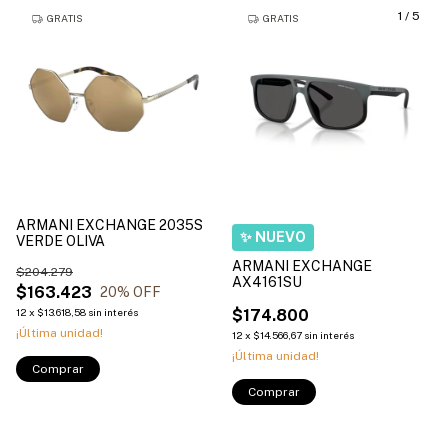
1
/
5
GRATIS
GRATIS
ARMANI EXCHANGE 2035S
VERDE OLIVA
ARMANI EXCHANGE
$204.279
AX4161SU
$163.423
20
% OFF
12
x
$13.618,58
sin interés
$174.800
¡Última unidad!
12
x
$14.566,67
sin interés
¡Última unidad!
Comprar
Comprar