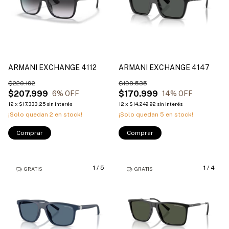
ARMANI EXCHANGE 4112
ARMANI EXCHANGE 4147
$220.192
$198.535
$207.999
$170.999
6
% OFF
14
% OFF
12
x
$17.333,25
sin interés
12
x
$14.249,92
sin interés
¡Solo quedan
2
en stock!
¡Solo quedan
5
en stock!
Comprar
Comprar
1
/
5
1
/
4
GRATIS
GRATIS