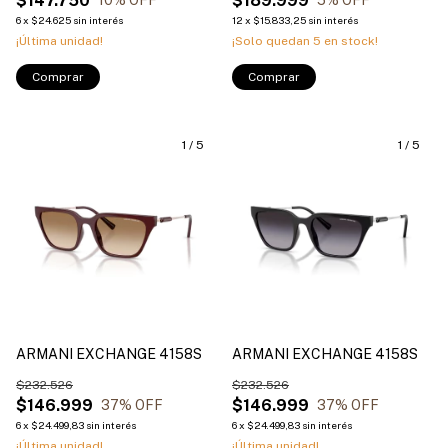
$147.750
$189.999
10
% OFF
5
% OFF
6
x
$24.625
sin interés
12
x
$15.833,25
sin interés
¡Última unidad!
¡Solo quedan
5
en stock!
Comprar
Comprar
1
/
5
1
/
5
ARMANI EXCHANGE 4158S
ARMANI EXCHANGE 4158S
$232.526
$232.526
$146.999
$146.999
37
% OFF
37
% OFF
6
x
$24.499,83
sin interés
6
x
$24.499,83
sin interés
¡Última unidad!
¡Última unidad!