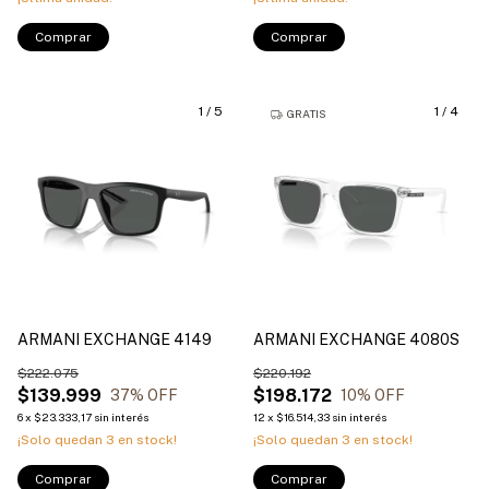
Comprar
Comprar
1
/
5
1
/
4
GRATIS
ARMANI EXCHANGE 4149
ARMANI EXCHANGE 4080S
$222.075
$220.192
$139.999
$198.172
37
% OFF
10
% OFF
6
x
$23.333,17
sin interés
12
x
$16.514,33
sin interés
¡Solo quedan
3
en stock!
¡Solo quedan
3
en stock!
Comprar
Comprar