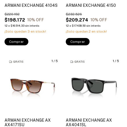
ARMANI EXCHANGE 4104S
ARMANI EXCHANGE 4150
$220.192
$232.526
$198.172
$209.274
10
% OFF
10
% OFF
12
x
$16.514,33
sin interés
12
x
$17.439,50
sin interés
¡Solo quedan
3
en stock!
¡Solo quedan
2
en stock!
Comprar
Comprar
1
/
5
1
/
5
GRATIS
GRATIS
ARMANI EXCHANGE AX
ARMANI EXCHANGE AX
AX4171SU
AX4041SL