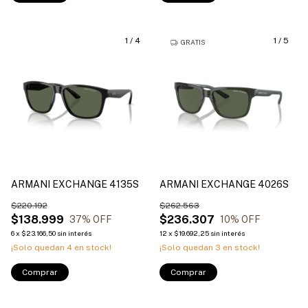
1
/
4
1
/
5
GRATIS
ARMANI EXCHANGE 4135S
ARMANI EXCHANGE 4026S
$220.192
$262.563
$138.999
$236.307
37
% OFF
10
% OFF
6
x
$23.166,50
sin interés
12
x
$19.692,25
sin interés
¡Solo quedan
4
en stock!
¡Solo quedan
3
en stock!
Comprar
Comprar