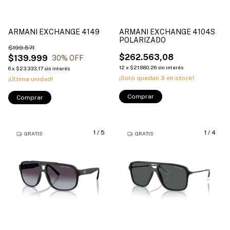
ARMANI EXCHANGE 4149
ARMANI EXCHANGE 4104S
POLARIZADO
$199.571
$262.563,08
$139.999
30
% OFF
12
x
$21.880,26
sin interés
6
x
$23.333,17
sin interés
¡Solo quedan
3
en stock!
¡Última unidad!
Comprar
Comprar
1
/
5
1
/
4
GRATIS
GRATIS