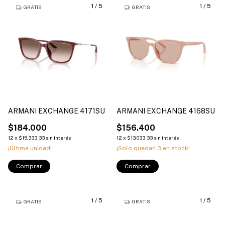
1
/
5
1
/
5
GRATIS
GRATIS
ARMANI EXCHANGE 4171SU
ARMANI EXCHANGE 4168SU
$184.000
$156.400
12
x
$15.333,33
sin interés
12
x
$13.033,33
sin interés
¡Última unidad!
¡Solo quedan
3
en stock!
Comprar
Comprar
1
/
5
1
/
5
GRATIS
GRATIS