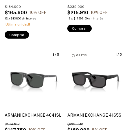
$184.000
$239.900
$165.600
$215.910
10
% OFF
10
% OFF
12
x
$13.800
sin interés
12
x
$17.992,50
sin interés
¡Última unidad!
Comprar
Comprar
1
/
5
1
/
5
GRATIS
ARMANI EXCHANGE 4041SL
ARMANI EXCHANGE 4165S
$164.167
$200.512