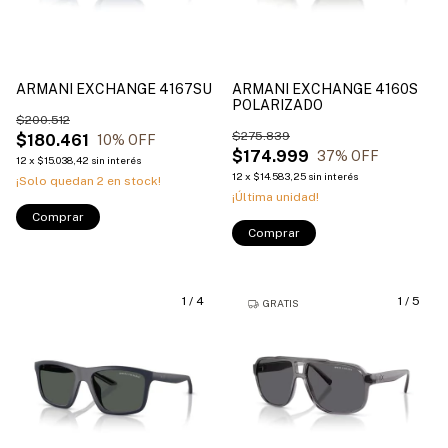
ARMANI EXCHANGE 4167SU
ARMANI EXCHANGE 4160S
POLARIZADO
$200.512
$275.839
$180.461
10
% OFF
$174.999
37
% OFF
12
x
$15.038,42
sin interés
12
x
$14.583,25
sin interés
¡Solo quedan
2
en stock!
¡Última unidad!
Comprar
Comprar
1
/
4
1
/
5
GRATIS