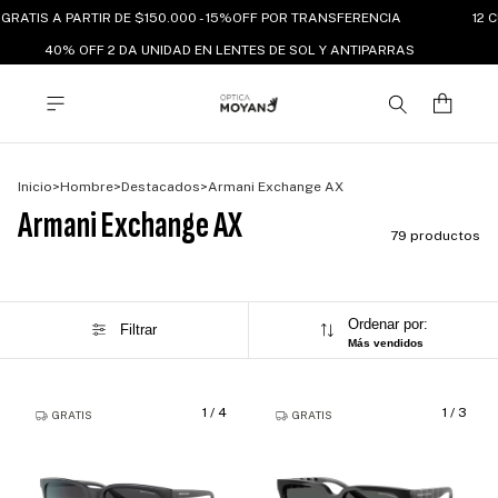
RATIS A PARTIR DE $150.000 - 15%OFF POR TRANSFERENCIA
12 CU
40% OFF 2 DA UNIDAD EN LENTES DE SOL Y ANTIPARRAS
Inicio
>
Hombre
>
Destacados
>
Armani Exchange AX
Armani Exchange AX
79 productos
Ordenar por:
Filtrar
Más vendidos
1
/
4
1
/
3
GRATIS
GRATIS