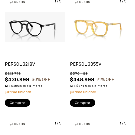
1
/
5
1
/
5
GRATIS
GRATIS
PERSOL 3218V
PERSOL 3355V
$613.776
$570.463
$430.999
$448.999
30
% OFF
21
% OFF
12
x
$35.916,58
sin interés
12
x
$37.416,58
sin interés
¡Última unidad!
¡Última unidad!
Comprar
Comprar
1
/
5
1
/
5
GRATIS
GRATIS