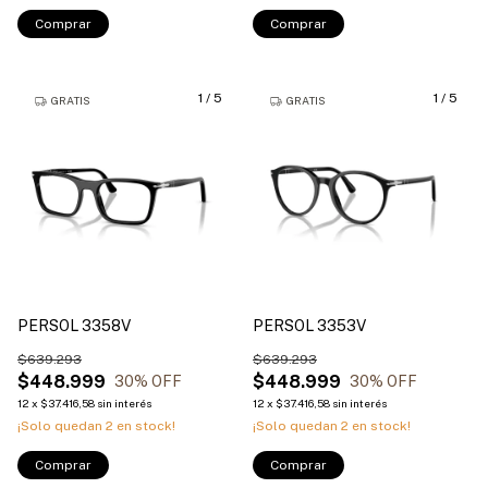
Comprar
Comprar
1
/
5
1
/
5
GRATIS
GRATIS
PERSOL 3358V
PERSOL 3353V
$639.293
$639.293
$448.999
$448.999
30
% OFF
30
% OFF
12
x
$37.416,58
sin interés
12
x
$37.416,58
sin interés
¡Solo quedan
2
en stock!
¡Solo quedan
2
en stock!
Comprar
Comprar