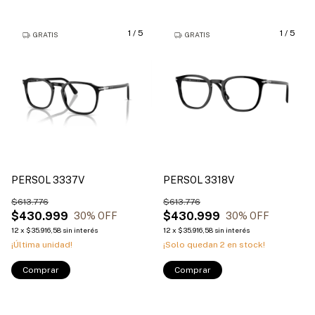
1
/
5
1
/
5
GRATIS
GRATIS
PERSOL 3337V
PERSOL 3318V
$613.776
$613.776
$430.999
$430.999
30
% OFF
30
% OFF
12
x
$35.916,58
sin interés
12
x
$35.916,58
sin interés
¡Última unidad!
¡Solo quedan
2
en stock!
Comprar
Comprar