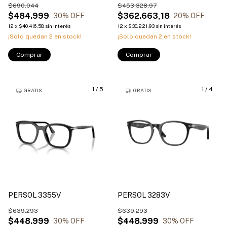
$690.044
$453.328,97
$484.999
$362.663,18
30
% OFF
20
% OFF
12
x
$40.416,58
sin interés
12
x
$30.221,93
sin interés
¡Solo quedan
2
en stock!
¡Solo quedan
2
en stock!
Comprar
Comprar
1
/
5
1
/
4
GRATIS
GRATIS
PERSOL 3355V
PERSOL 3283V
$639.293
$639.293
$448.999
$448.999
30
% OFF
30
% OFF