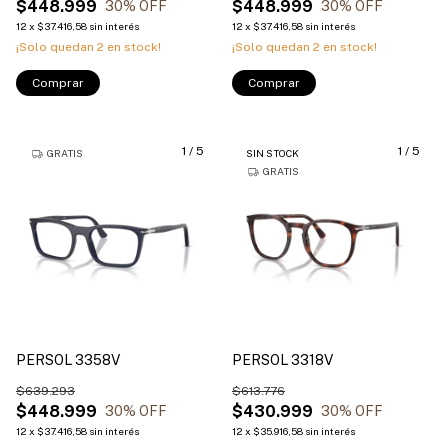
$448.999
$448.999
30
% OFF
30
% OFF
12
x
$37.416,58
sin interés
12
x
$37.416,58
sin interés
¡Solo quedan
2
en stock!
¡Solo quedan
2
en stock!
Comprar
Comprar
1
/
5
1
/
5
GRATIS
SIN STOCK
GRATIS
PERSOL 3358V
PERSOL 3318V
$639.293
$613.776
$448.999
$430.999
30
% OFF
30
% OFF
12
x
$37.416,58
sin interés
12
x
$35.916,58
sin interés