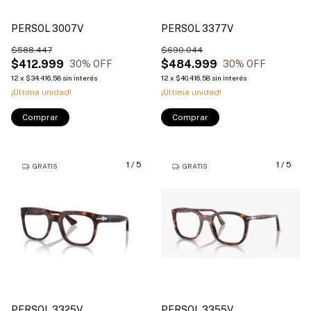
PERSOL 3007V
PERSOL 3377V
$588.447
$690.044
$412.999
$484.999
30
% OFF
30
% OFF
12
x
$34.416,58
sin interés
12
x
$40.416,58
sin interés
¡Última unidad!
¡Última unidad!
Comprar
Comprar
1
/
5
1
/
5
GRATIS
GRATIS
PERSOL 3325V
PERSOL 3355V