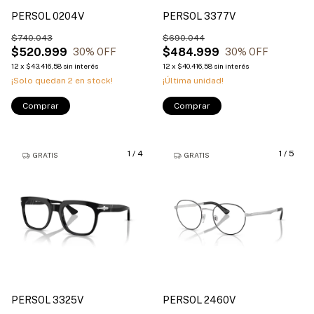
PERSOL 0204V
PERSOL 3377V
$740.043
$690.044
$520.999
$484.999
30
% OFF
30
% OFF
12
x
$43.416,58
sin interés
12
x
$40.416,58
sin interés
¡Solo quedan
2
en stock!
¡Última unidad!
Comprar
Comprar
1
/
4
1
/
5
GRATIS
GRATIS
PERSOL 3325V
PERSOL 2460V