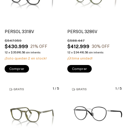
PERSOL 3318V
PERSOL 3286V
$547.959
$588.447
$430.999
$412.999
21
% OFF
30
% OFF
12
x
$35.916,58
sin interés
12
x
$34.416,58
sin interés
¡Solo quedan
2
en stock!
¡Última unidad!
Comprar
Comprar
1
/
5
1
/
5
GRATIS
GRATIS