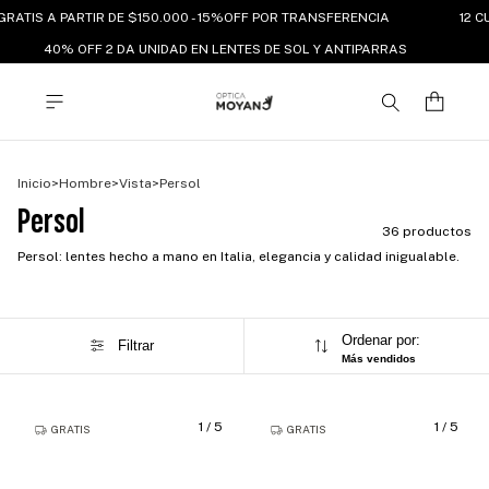
ATIS A PARTIR DE $150.000 - 15%OFF POR TRANSFERENCIA
12 CUO
40% OFF 2 DA UNIDAD EN LENTES DE SOL Y ANTIPARRAS
Inicio
>
Hombre
>
Vista
>
Persol
Persol
36 productos
Persol: lentes hecho a mano en Italia, elegancia y calidad inigualable.
Ordenar por:
Filtrar
Más vendidos
1
/
5
1
/
5
GRATIS
GRATIS