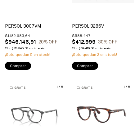
PERSOL 3007VM
PERSOL 3286V
$1.182.683,64
$588.447
$946.146,91
$412.999
20
% OFF
30
% OFF
12
x
$78.845,58
sin interés
12
x
$34.416,58
sin interés
¡Solo quedan
5
en stock!
¡Solo quedan
2
en stock!
Comprar
Comprar
1
/
5
1
/
5
GRATIS
GRATIS