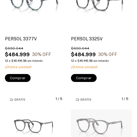
PERSOL 3377V
PERSOL 3325V
$690.044
$690.044
$484.999
$484.999
30
% OFF
30
% OFF
12
x
$40.416,58
sin interés
12
x
$40.416,58
sin interés
¡Última unidad!
¡Última unidad!
Comprar
Comprar
1
/
5
1
/
5
GRATIS
GRATIS