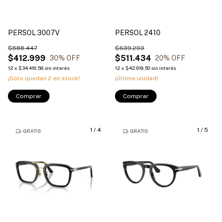
PERSOL 3007V
PERSOL 2410
$588.447
$639.293
$412.999
$511.434
30
% OFF
20
% OFF
12
x
$34.416,58
sin interés
12
x
$42.619,50
sin interés
¡Solo quedan
2
en stock!
¡Última unidad!
Comprar
Comprar
1
/
4
1
/
5
GRATIS
GRATIS