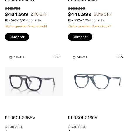
$615.753
$639.293
$484.999
$448.999
21
% OFF
30
% OFF
12
x
$40.416,58
sin interés
12
x
$37.416,58
sin interés
¡Solo quedan
2
en stock!
¡Solo quedan
3
en stock!
Comprar
Comprar
1
/
5
1
/
3
GRATIS
GRATIS
PERSOL 3355V
PERSOL 3160V
$639.293
$639.293