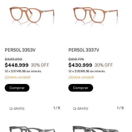
PERSOL 3353V
PERSOL 3337V
$639.293
$613.776
$448.999
$430.999
30
% OFF
30
% OFF
12
x
$37.416,58
sin interés
12
x
$35.916,58
sin interés
¡Última unidad!
¡Última unidad!
Comprar
Comprar
1
/
5
1
/
5
GRATIS
GRATIS