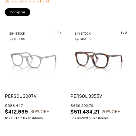
¡Solo quedan
2
en stock!
Comprar
1
/
4
1
/
3
SIN STOCK
SIN STOCK
GRATIS
GRATIS
PERSOL 3007V
PERSOL 3355V
$588.447
$639.292,76
$412.999
$511.434,21
30
% OFF
20
% OFF
12
x
$34.416,58
sin interés
12
x
$42.619,52
sin interés