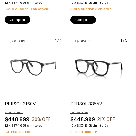
12
x
$37.416,58
sin interés
12
x
$37.416,58
sin interés
¡Solo quedan
3
en stock!
¡Solo quedan
2
en stock!
Comprar
Comprar
1
/
4
1
/
5
GRATIS
GRATIS
PERSOL 3160V
PERSOL 3355V
$639.293
$570.463
$448.999
$448.999
30
% OFF
21
% OFF
12
x
$37.416,58
sin interés
12
x
$37.416,58
sin interés
¡Última unidad!
¡Última unidad!