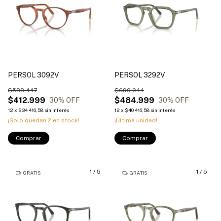
PERSOL 3092V
PERSOL 3292V
$588.447
$690.044
$412.999
$484.999
30
% OFF
30
% OFF
12
x
$34.416,58
sin interés
12
x
$40.416,58
sin interés
¡Solo quedan
2
en stock!
¡Última unidad!
Comprar
Comprar
1
/
5
1
/
5
GRATIS
GRATIS