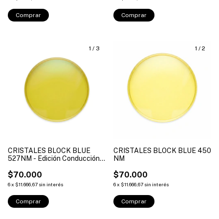
1
/
3
1
/
2
CRISTALES BLOCK BLUE
CRISTALES BLOCK BLUE 450
527NM - Edición Conducción
NM
de Noche
$70.000
$70.000
6
x
$11.666,67
sin interés
6
x
$11.666,67
sin interés