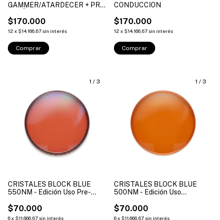
GAMMER/ATARDECER + PRE
CONDUCCION
SUEÑO
$170.000
$170.000
12
x
$14.166,67
sin interés
12
x
$14.166,67
sin interés
1
/
3
1
/
3
CRISTALES BLOCK BLUE
CRISTALES BLOCK BLUE
550NM - Edición Uso Pre-
500NM - Edición Uso
Sueño
Pantallas Intenso
$70.000
$70.000
6
x
$11.666,67
sin interés
6
x
$11.666,67
sin interés