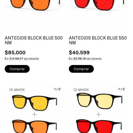
ANTEOJOS BLOCK BLUE 500
ANTEOJOS BLOCK BLUE 550
NM
NM
$85.000
$40.599
6
x
$14.166,67
sin interés
6
x
$6.766,50
sin interés
Comprar
Comprar
1
/
2
1
/
2
GRATIS
GRATIS