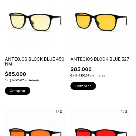
ANTEOJOS BLOCK BLUE 450
ANTEOJOS BLOCK BLUE 527
NM
$85.000
$85.000
6
x
$14.166,67
sin interés
6
x
$14.166,67
sin interés
Comprar
Comprar
1
/
2
1
/
2