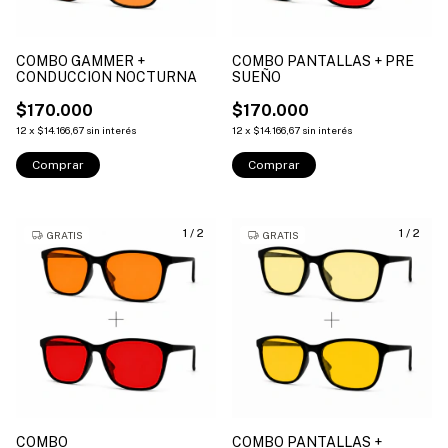
COMBO GAMMER +
COMBO PANTALLAS + PRE
CONDUCCION NOCTURNA
SUEÑO
$170.000
$170.000
12
x
$14.166,67
sin interés
12
x
$14.166,67
sin interés
1
/
2
1
/
2
GRATIS
GRATIS
COMBO
COMBO PANTALLAS +