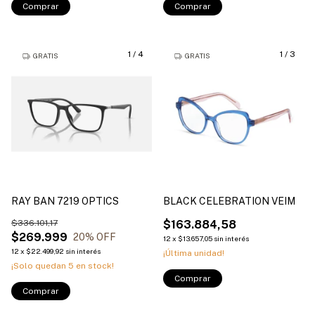
Comprar
Comprar
1
/
4
1
/
3
GRATIS
GRATIS
RAY BAN 7219 OPTICS
BLACK CELEBRATION VEIM
$336.101,17
$163.884,58
$269.999
20
% OFF
12
x
$13.657,05
sin interés
12
x
$22.499,92
sin interés
¡Última unidad!
¡Solo quedan
5
en stock!
Comprar
Comprar