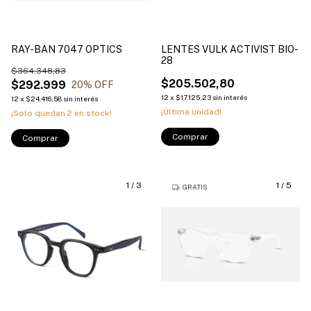
RAY-BAN 7047 OPTICS
LENTES VULK ACTIVIST BIO-
28
$364.348,83
$205.502,80
$292.999
20
% OFF
12
x
$17.125,23
sin interés
12
x
$24.416,58
sin interés
¡Última unidad!
¡Solo quedan
2
en stock!
Comprar
Comprar
1
/
3
1
/
5
GRATIS