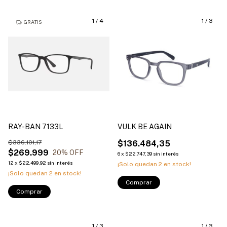
1
/
4
1
/
3
GRATIS
RAY-BAN 7133L
VULK BE AGAIN
$336.101,17
$136.484,35
$269.999
20
% OFF
6
x
$22.747,39
sin interés
12
x
$22.499,92
sin interés
¡Solo quedan
2
en stock!
¡Solo quedan
2
en stock!
Comprar
Comprar
1
/
3
1
/
3