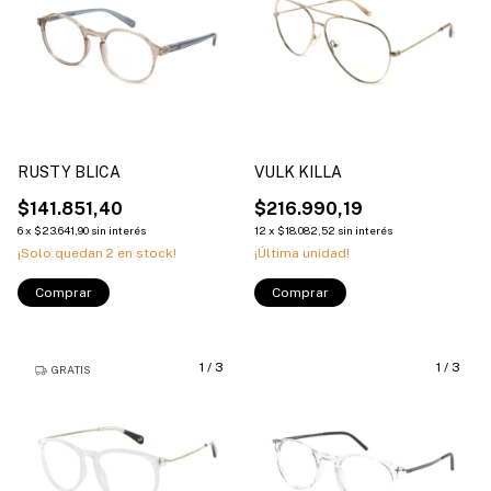
RUSTY BLICA
VULK KILLA
$141.851,40
$216.990,19
6
x
$23.641,90
sin interés
12
x
$18.082,52
sin interés
¡Solo quedan
2
en stock!
¡Última unidad!
Comprar
Comprar
1
/
3
1
/
3
GRATIS