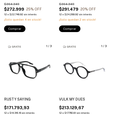
$364.349
$364.349
$272.999
$291.479
25
% OFF
20
% OFF
12
x
$22.749,92
sin interés
12
x
$24.289,92
sin interés
¡Solo quedan
4
en stock!
¡Solo quedan
2
en stock!
Comprar
Comprar
1
/
3
1
/
3
GRATIS
GRATIS
RUSTY SAYING
VULK MY DUES
$171.793,93
$213.129,67
12
x
$14.316,16
sin interés
12
x
$17.760,81
sin interés