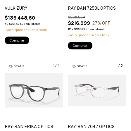
VULK ZURY
RAY BAN 7253L OPTICS
$135.448,60
$296.554
$216.999
27
% OFF
6
x
$22.574,77
sin interés
12
x
$18.083,25
sin interés
¡Solo quedan
2
en stock!
¡Solo quedan
4
en stock!
Comprar
Comprar
1
/
4
1
/
5
GRATIS
GRATIS
RAY-BAN ERIKA OPTICS
RAY-BAN 7047 OPTICS