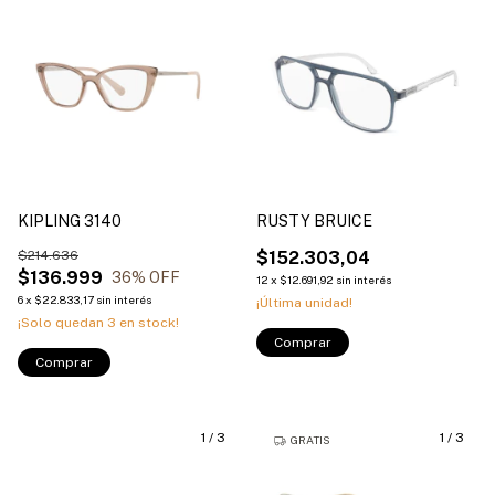
KIPLING 3140
RUSTY BRUICE
$214.636
$152.303,04
$136.999
36
% OFF
12
x
$12.691,92
sin interés
6
x
$22.833,17
sin interés
¡Última unidad!
¡Solo quedan
3
en stock!
Comprar
Comprar
1
/
3
1
/
3
GRATIS