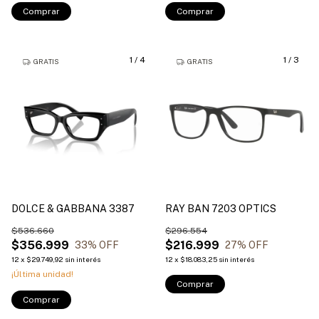
Comprar
Comprar
1
/
4
1
/
3
GRATIS
GRATIS
DOLCE & GABBANA 3387
RAY BAN 7203 OPTICS
$536.660
$296.554
$356.999
$216.999
33
% OFF
27
% OFF
12
x
$29.749,92
sin interés
12
x
$18.083,25
sin interés
¡Última unidad!
Comprar
Comprar