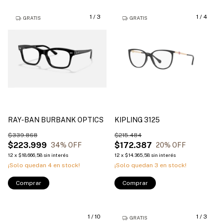
1
/
3
1
/
4
GRATIS
GRATIS
RAY-BAN BURBANK OPTICS
KIPLING 3125
$339.868
$215.484
$223.999
$172.387
34
% OFF
20
% OFF
12
x
$18.666,58
sin interés
12
x
$14.365,58
sin interés
¡Solo quedan
4
en stock!
¡Solo quedan
3
en stock!
Comprar
Comprar
1
/
10
1
/
3
GRATIS