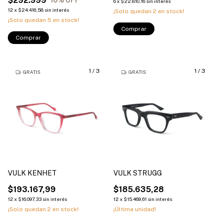
$292.999
10
% OFF
6
x
$22.810,16
sin interés
12
x
$24.416,58
sin interés
¡Solo quedan
2
en stock!
¡Solo quedan
5
en stock!
Comprar
Comprar
1
/
3
1
/
3
GRATIS
GRATIS
VULK KENHET
VULK STRUGG
$193.167,99
$185.635,28
12
x
$16.097,33
sin interés
12
x
$15.469,61
sin interés
¡Solo quedan
2
en stock!
¡Última unidad!