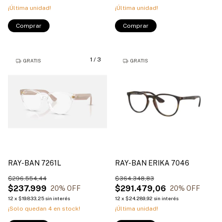
¡Última unidad!
¡Última unidad!
Comprar
Comprar
1
/
3
GRATIS
GRATIS
RAY-BAN 7261L
RAY-BAN ERIKA 7046
$296.554,44
$364.348,83
$237.999
$291.479,06
20
% OFF
20
% OFF
12
x
$19.833,25
sin interés
12
x
$24.289,92
sin interés
¡Solo quedan
4
en stock!
¡Última unidad!