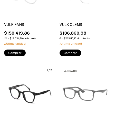
VULK FANS
VULK CLEMS
$150.419,86
$136.860,98
12
x
$12.534,99
sin interés
6
x
$22.810,16
sin interés
¡Última unidad!
¡Última unidad!
Comprar
Comprar
1
/
3
GRATIS