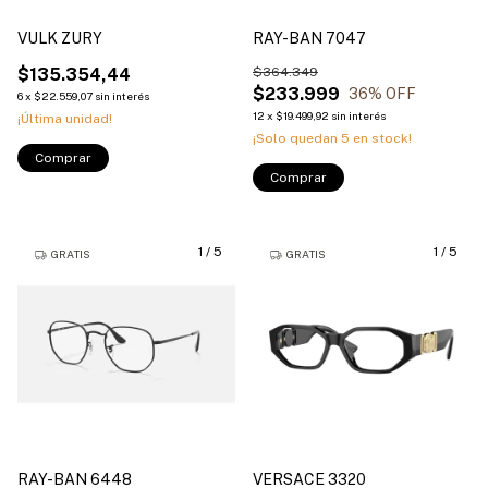
VULK ZURY
RAY-BAN 7047
$135.354,44
$364.349
$233.999
36
% OFF
6
x
$22.559,07
sin interés
12
x
$19.499,92
sin interés
¡Última unidad!
¡Solo quedan
5
en stock!
Comprar
Comprar
1
/
5
1
/
5
GRATIS
GRATIS
RAY-BAN 6448
VERSACE 3320