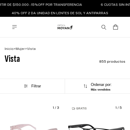
IR DE $150.000 - 15%OFF POR TRANSFERENCIA
6 CUOTAS SIN INT
40% OFF 2 DA UNIDAD EN LENTES DE SOL Y ANTIPARRAS
Inicio
>
Mujer
>
Vista
Vista
855 productos
Ordenar por:
Filtrar
Más vendidos
1
/
3
1
/
5
GRATIS