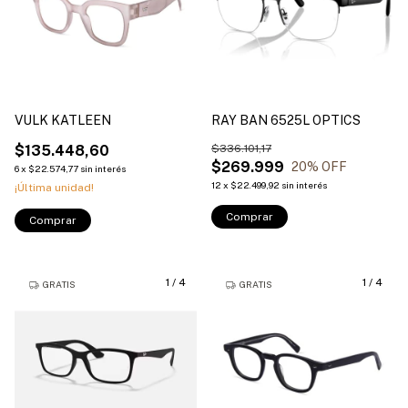
VULK KATLEEN
RAY BAN 6525L OPTICS
$135.448,60
$336.101,17
$269.999
20
% OFF
6
x
$22.574,77
sin interés
12
x
$22.499,92
sin interés
¡Última unidad!
Comprar
Comprar
1
/
4
1
/
4
GRATIS
GRATIS