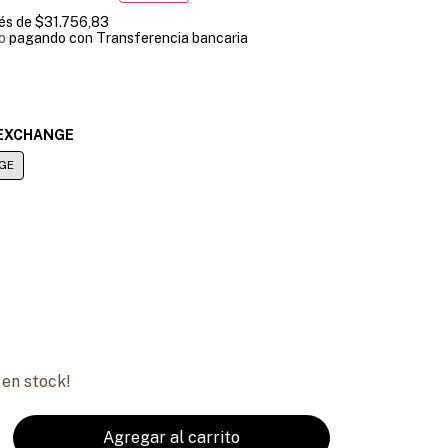
rés de
$31.756,83
o
pagando con Transferencia bancaria
EXCHANGE
GE
e
en stock!