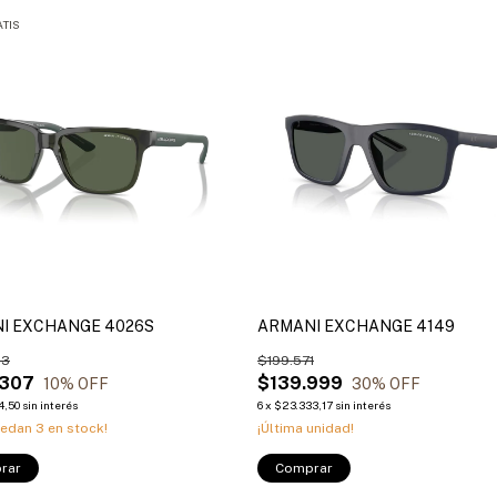
TIS
I EXCHANGE 4026S
ARMANI EXCHANGE 4149
63
$199.571
.307
$139.999
10
% OFF
30
% OFF
4,50
sin interés
6
x
$23.333,17
sin interés
uedan
3
en stock!
¡Última unidad!
rar
Comprar