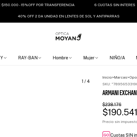
.000 - 15%OFF POR TRANSFERENCIA
6 CUOTAS SIN INTERES
40% OFF 2 DA UNIDAD EN LENTES DE SOL Y ANTIPARRAS
EY
RAY-BAN
Hombre
Mujer
NIÑO/A
Inicio
>
Marcas
>
Opo
1
/
4
SKU:
"7895653319
ARMANI EXCHAN
$238.176
$190.54
Precio sin impues
Cuotas SIN i