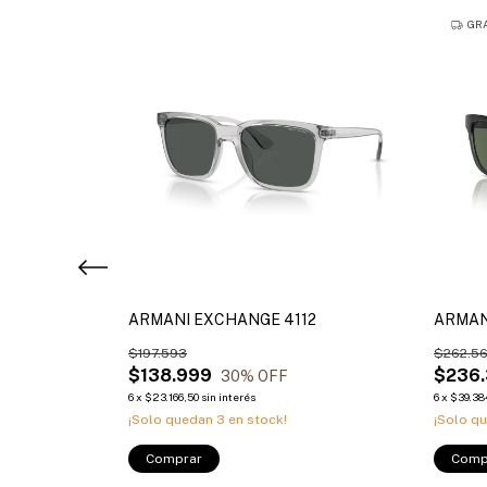
GRA
16
ARMANI EXCHANGE 4112
ARMAN
$197.593
$262.5
$138.999
$236
30
% OFF
6
x
$23.166,50
sin interés
6
x
$39.38
¡Solo quedan
3
en stock!
¡Solo q
Comprar
Comp