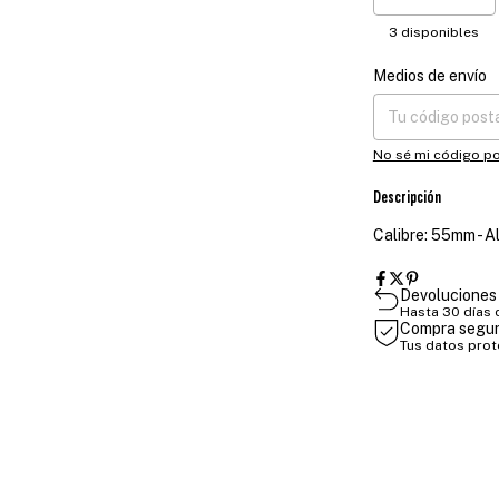
3
disponibles
Medios de envío
Entregas para el CP
No sé mi código po
Descripción
Calibre: 55mm - A
Devoluciones 
Hasta 30 días
Compra segu
Tus datos pro