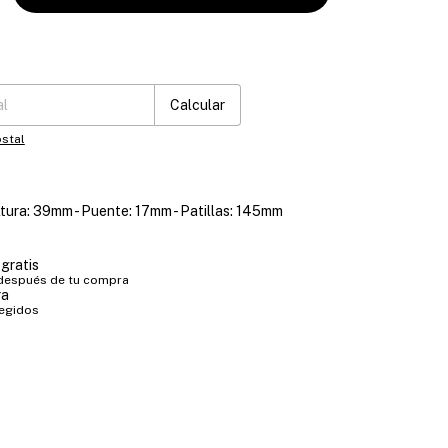
:
Cambiar CP
Calcular
stal
ltura: 39mm - Puente: 17mm - Patillas: 145mm
gratis
 después de tu compra
ra
tegidos