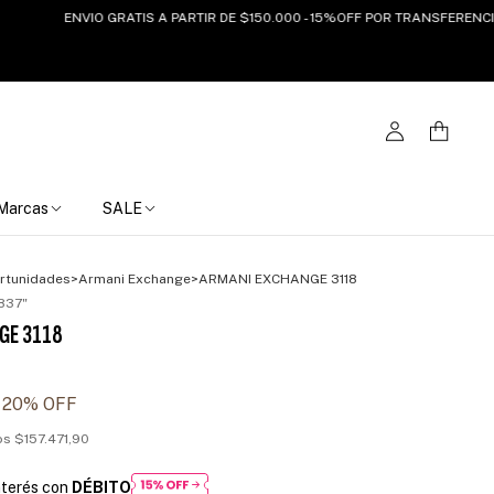
ENVIO GRATIS A PARTIR DE $150.000 - 15%OFF POR TRANSFERENCIA
Marcas
SALE
rtunidades
>
Armani Exchange
>
ARMANI EXCHANGE 3118
837"
GE 3118
1
20
% OFF
tos
$157.471,90
nterés con
DÉBITO