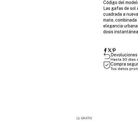
Código del mode
Las gafas de sol
cuadrada a nuevas
mate, combinada c
elegancia urbana 
dosis instantánea
Devoluciones 
Hasta 30 días
Compra segu
Tus datos pro
GRATIS