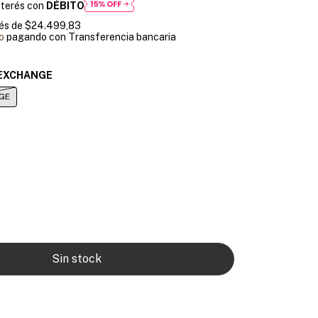
nterés con
DÉBITO
rés de
$24.499,83
o
pagando con Transferencia bancaria
EXCHANGE
GE