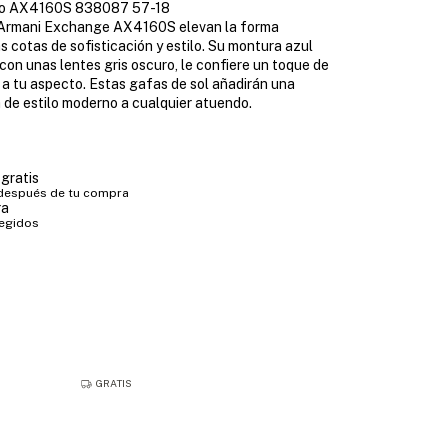
lo AX4160S 838087 57-18
 Armani Exchange AX4160S elevan la forma
 cotas de sofisticación y estilo. Su montura azul
on unas lentes gris oscuro, le confiere un toque de
a tu aspecto. Estas gafas de sol añadirán una
 de estilo moderno a cualquier atuendo.
gratis
 después de tu compra
ra
tegidos
GRATIS
GRATIS