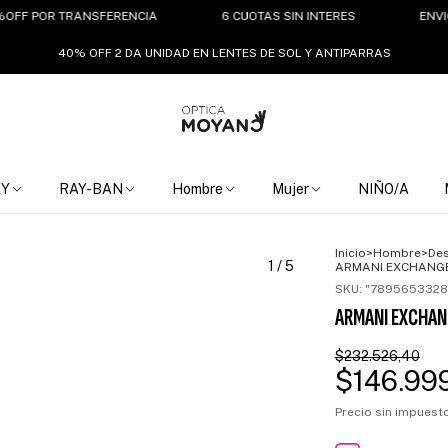
F POR TRANSFERENCIA
6 CUOTAS SIN INTERES
ENVIO GRA
40% OFF 2 DA UNIDAD EN LENTES DE SOL Y ANTIPARRAS
EY
RAY-BAN
Hombre
Mujer
NIÑO/A
Inicio
>
Hombre
>
De
1
/
5
ARMANI EXCHANGE
SKU:
"7895653328
ARMANI EXCHAN
$232.526,40
$146.99
Precio sin impues