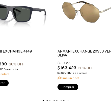
I EXCHANGE 4149
ARMANI EXCHANGE 2035S VE
OLIVA
1
$204.279
999
30
% OFF
$163.423
20
% OFF
3,17
sin interés
6
x
$27.237,17
sin interés
unidad!
¡Última unidad!
rar
Comprar