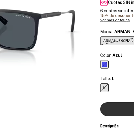
Cuotas SIN i
6
cuotas sin inte
15% de descuent
Ver más detalles
Marca:
ARMANI 
ARMANI EXCHAN
Color:
Azul
Talle:
L
L
Descripción