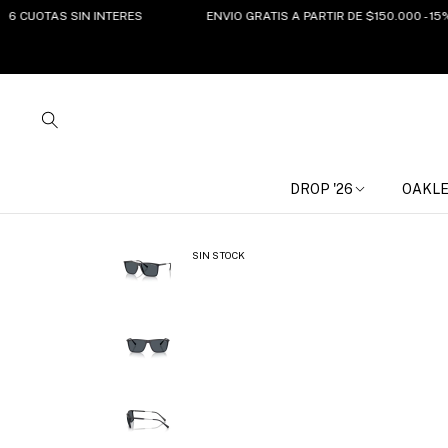
UOTAS SIN INTERES
ENVIO GRATIS A PARTIR DE $150.000 - 15%OF
DROP '26
OAKL
SIN STOCK