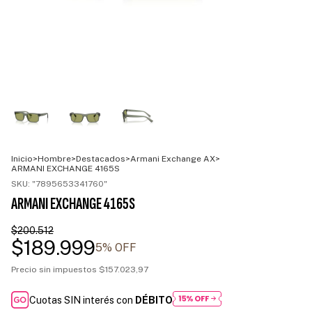
Inicio
>
Hombre
>
Destacados
>
Armani Exchange AX
>
ARMANI EXCHANGE 4165S
SKU:
"7895653341760"
ARMANI EXCHANGE 4165S
$200.512
$189.999
5
% OFF
Precio sin impuestos
$157.023,97
Cuotas SIN interés con
DÉBITO