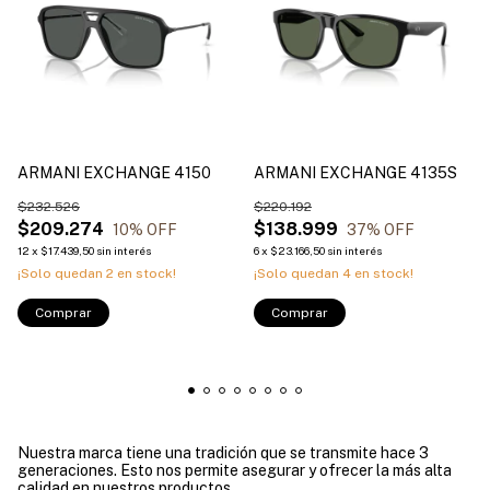
ARMANI EXCHANGE 4150
ARMANI EXCHANGE 4135S
$232.526
$220.192
$209.274
$138.999
10
% OFF
37
% OFF
12
x
$17.439,50
sin interés
6
x
$23.166,50
sin interés
¡Solo quedan
2
en stock!
¡Solo quedan
4
en stock!
Comprar
Comprar
Nuestra marca tiene una tradición que se transmite hace 3
generaciones. Esto nos permite asegurar y ofrecer la más alta
calidad en nuestros productos.