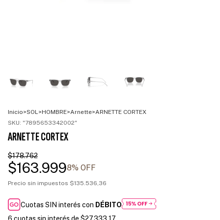
Inicio
>
SOL
>
HOMBRE
>
Arnette
>
ARNETTE CORTEX
SKU:
"7895653342002"
ARNETTE CORTEX
$178.762
$163.999
8
% OFF
Precio sin impuestos
$135.536,36
Cuotas SIN interés con
DÉBITO
6
cuotas sin interés de
$27.333,17