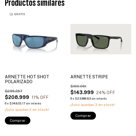
Productos similares
GRATIS
ARNETTE HOT SHOT
ARNETTE STRIPE
POLARIZADO
$190.061
$235.257
$143.999
24
% OFF
$208.999
11
% OFF
6
x
$23.999,83
sin interés
6
x
$34.833,17
sin interés
¡Solo quedan
3
en stock!
¡Solo quedan
2
en stock!
Comprar
Comprar