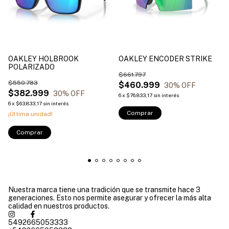
OAKLEY HOLBROOK
OAKLEY ENCODER STRIKE
POLARIZADO
$661.797
$550.783
$460.999
30
% OFF
$382.999
30
% OFF
6
x
$76.833,17
sin interés
6
x
$63.833,17
sin interés
Comprar
¡Última unidad!
Comprar
Nuestra marca tiene una tradición que se transmite hace 3
generaciones. Esto nos permite asegurar y ofrecer la más alta
calidad en nuestros productos.
5492665053333