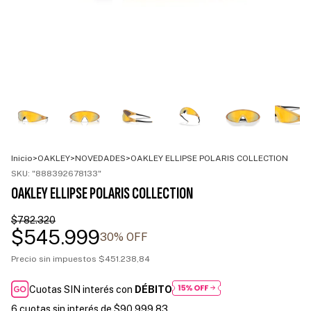
Inicio
>
OAKLEY
>
NOVEDADES
>
OAKLEY ELLIPSE POLARIS COLLECTION
SKU:
"888392678133"
OAKLEY ELLIPSE POLARIS COLLECTION
$782.320
$545.999
30
% OFF
Precio sin impuestos
$451.238,84
Cuotas SIN interés con
DÉBITO
6
cuotas sin interés de
$90.999,83