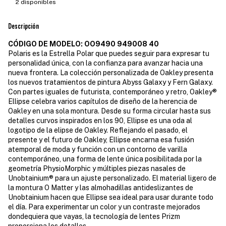
2
disponibles
Descripción
CÓDIGO DE MODELO: OO9490 949008 40
Polaris es la Estrella Polar que puedes seguir para expresar tu
personalidad única, con la confianza para avanzar hacia una
nueva frontera. La colección personalizada de Oakley presenta
los nuevos tratamientos de pintura Abyss Galaxy y Fern Galaxy.
Con partes iguales de futurista, contemporáneo y retro, Oakley®
Ellipse celebra varios capítulos de diseño de la herencia de
Oakley en una sola montura. Desde su forma circular hasta sus
detalles curvos inspirados en los 90, Ellipse es una oda al
logotipo de la elipse de Oakley. Reflejando el pasado, el
presente y el futuro de Oakley, Ellipse encarna esa fusión
atemporal de moda y función con un contorno de varilla
contemporáneo, una forma de lente única posibilitada por la
geometría PhysioMorphic y múltiples piezas nasales de
Unobtainium® para un ajuste personalizado. El material ligero de
la montura O Matter y las almohadillas antideslizantes de
Unobtainium hacen que Ellipse sea ideal para usar durante todo
el día. Para experimentar un color y un contraste mejorados
dondequiera que vayas, la tecnología de lentes Prizm