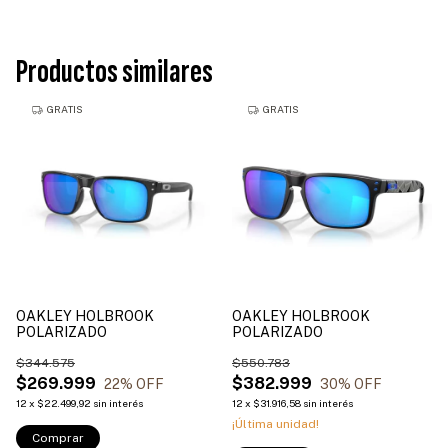
Productos similares
GRATIS
GRATIS
OAKLEY HOLBROOK
OAKLEY HOLBROOK
POLARIZADO
POLARIZADO
$344.575
$550.783
$269.999
$382.999
22
% OFF
30
% OFF
12
x
$22.499,92
sin interés
12
x
$31.916,58
sin interés
¡Última unidad!
Comprar