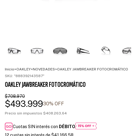
Inicio
>
OAKLEY
>
NOVEDADES
>
OAKLEY JAWBREAKER FOTOCROMÁTICO
SKU:
"888392143587"
OAKLEY JAWBREAKER FOTOCROMÁTICO
$708.970
$493.999
30
% OFF
Precio sin impuestos
$408.263,64
Cuotas SIN interés con
DÉBITO
12
cuotas sin interés de
$41.166,58