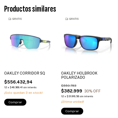
Productos similares
GRATIS
GRATIS
OAKLEY CORRIDOR SQ
OAKLEY HOLBROOK
POLARIZADO
$556.432,94
$550.783
12
x
$46.369,41
sin interés
$382.999
30
% OFF
¡Solo quedan
3
en stock!
12
x
$31.916,58
sin interés
¡Última unidad!
Comprar
Comprar