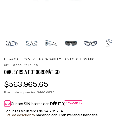
Inicio
>
OAKLEY
>
NOVEDADES
>
OAKLEY RSLV FOTOCROMÁTICO
SKU:
"888392648068"
OAKLEY RSLV FOTOCROMÁTICO
$563.965,65
Precio sin impuestos
$466.087,31
Cuotas SIN interés con
DÉBITO
12
cuotas sin interés de
$46.997,14
15% de descuento
pagando con Transferencia bancaria