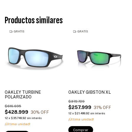
Productos similares
GRATIS
GRATIS
OAKLEY TURBINE
OAKLEY GIBSTON XL
POLARIZADO
$372.729
$616.695
$257.999
31
% OFF
$428.999
30
% OFF
12
x
$21.499,92
sin interés
12
x
$35.749,92
sin interés
¡Última unidad!
¡Última unidad!
Comprar