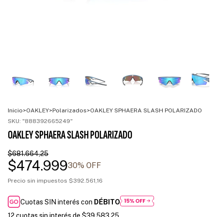
Inicio
>
OAKLEY
>
Polarizados
>
OAKLEY SPHAERA SLASH POLARIZADO
SKU:
"888392665249"
OAKLEY SPHAERA SLASH POLARIZADO
$681.664,25
$474.999
30
% OFF
Precio sin impuestos
$392.561,16
Cuotas SIN interés con
DÉBITO
12
cuotas sin interés de
$39.583,25