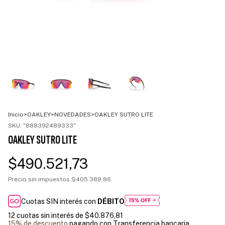
Inicio
>
OAKLEY
>
NOVEDADES
>
OAKLEY SUTRO LITE
SKU:
"888392489333"
OAKLEY SUTRO LITE
$490.521,73
Precio sin impuestos
$405.389,86
Cuotas SIN interés con
DÉBITO
12
cuotas sin interés de
$40.876,81
15% de descuento
pagando con Transferencia bancaria