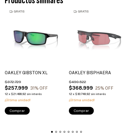
Productos similares
GRATIS
GRATIS
OAKLEY GIBSTON XL
OAKLEY BISPHAERA
$372.729
$490.522
$257.999
$368.999
31
% OFF
25
% OFF
12
x
$21.499,92
sin interés
12
x
$30.749,92
sin interés
¡Última unidad!
¡Última unidad!
Comprar
Comprar