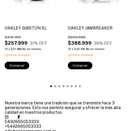
OAKLEY GIBSTON XL
OAKLEY JAWBREAKER
$372.729
$609.068
$257.999
$388.999
31
% OFF
36
% OFF
12
x
$21.499,92
sin interés
12
x
$32.416,58
sin interés
¡Última unidad!
¡Última unidad!
Comprar
Comprar
Nuestra marca tiene una tradición que se transmite hace 3
generaciones. Esto nos permite asegurar y ofrecer la más alta
calidad en nuestros productos.
5492665053333
+5492665053333