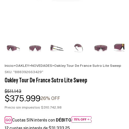
Inicio
>
OAKLEY
>
NOVEDADES
>
Oakley Tour De France Sutro Lite Sweep
SKU:
"888392663429"
Oakley Tour De France Sutro Lite Sweep
$511.143
$375.999
26
% OFF
Precio sin impuestos
$310.742,98
Cuotas SIN interés con
DÉBITO
12
cuotas sin interés de
$31.333,25