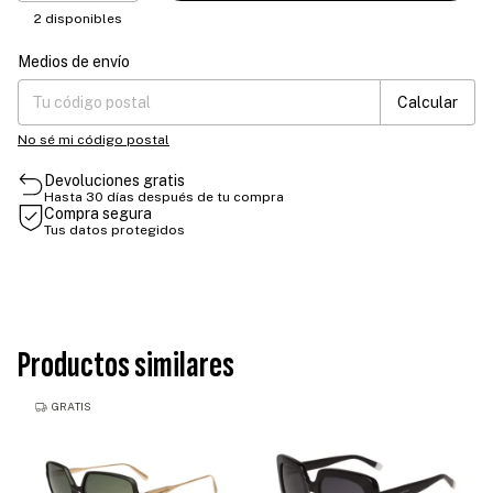
2
disponibles
Medios de envío
Entregas para el CP:
Cambiar CP
Calcular
No sé mi código postal
Devoluciones gratis
Hasta 30 días después de tu compra
Compra segura
Tus datos protegidos
Productos similares
GRATIS