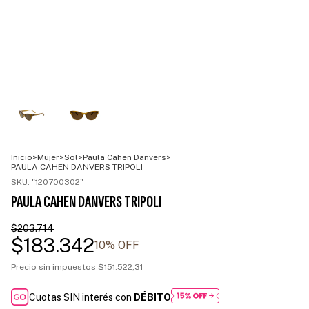
Inicio
>
Mujer
>
Sol
>
Paula Cahen Danvers
>
PAULA CAHEN DANVERS TRIPOLI
SKU:
"120700302"
PAULA CAHEN DANVERS TRIPOLI
$203.714
$183.342
10
% OFF
Precio sin impuestos
$151.522,31
Cuotas SIN interés con
DÉBITO