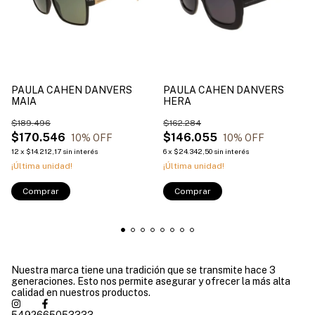
PAULA CAHEN DANVERS
PAULA CAHEN DANVERS
MAIA
HERA
$189.496
$162.284
$170.546
$146.055
10
% OFF
10
% OFF
12
x
$14.212,17
sin interés
6
x
$24.342,50
sin interés
¡Última unidad!
¡Última unidad!
Comprar
Comprar
Nuestra marca tiene una tradición que se transmite hace 3
generaciones. Esto nos permite asegurar y ofrecer la más alta
calidad en nuestros productos.