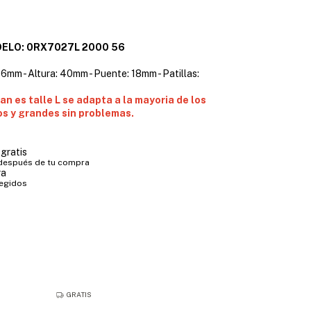
ELO: 0RX7027L 2000 56
6mm - Altura: 40mm - Puente: 18mm - Patillas:
an es talle L se adapta a la mayoria de los
s y grandes sin problemas.
gratis
 después de tu compra
ra
tegidos
GRATIS
GRATIS