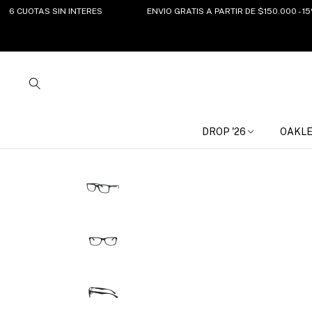
UOTAS SIN INTERES
ENVIO GRATIS A PARTIR DE $150.000 - 15%OF
DROP '26
OAKL