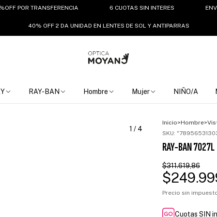
F POR TRANSFERENCIA
6 CUOTAS SIN INTERES
ENVIO GRA
40% OFF 2 DA UNIDAD EN LENTES DE SOL Y ANTIPARRAS
EY
RAY-BAN
Hombre
Mujer
NIÑO/A
Inicio
>
Hombre
>
Vis
1
/
4
SKU:
"7895653130
RAY-BAN 7027L
$311.619,86
$249.99
Precio sin impues
Cuotas SIN i