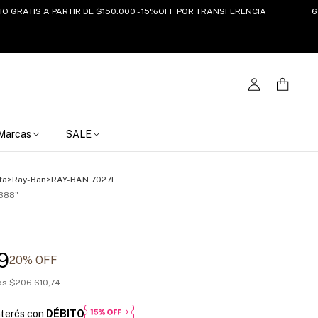
TIS A PARTIR DE $150.000 - 15%OFF POR TRANSFERENCIA
6 CUOT
Marcas
SALE
ta
>
Ray-Ban
>
RAY-BAN 7027L
388"
9
20
% OFF
tos
$206.610,74
nterés con
DÉBITO