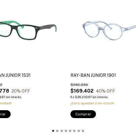
N JUNIOR 1531
RAY-BAN JUNIOR 1901
72
$282.336
.778
$169.402
20
% OFF
40
% OFF
9,67
sin interés
6
x
$28.233,67
sin interés
unidad!
¡Solo quedan
2
en stock!
rar
Comprar