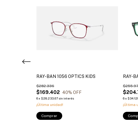
KIDS
RAY-BAN 1056 OPTICS KIDS
RAY-BA
$282.336
$255.9
$169.402
$204
40
% OFF
6
x
$28.233,67
sin interés
6
x
$34.12
¡Última unidad!
¡Última 
Comprar
Comp