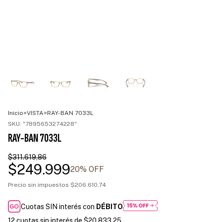
Inicio
>
VISTA
>
RAY-BAN 7033L
SKU:
"7895653274228"
RAY-BAN 7033L
$311.619,86
$249.999
20
% OFF
Precio sin impuestos
$206.610,74
Cuotas SIN interés con
DÉBITO
12
cuotas sin interés de
$20.833,25