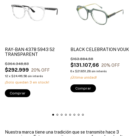
RAY-BAN 4378 5943 52
BLACK CELEBRATION VOUK
TRANSPARENT
$163.884,58
$364.348,83
$131.107,66
20
% OFF
$292.999
20
% OFF
6
x
$21.851,28
sin interés
12
x
$24.416,58
sin interés
¡Última unidad!
¡Solo quedan
3
en stock!
Comprar
Comprar
Nuestra marca tiene una tradición que se transmite hace 3