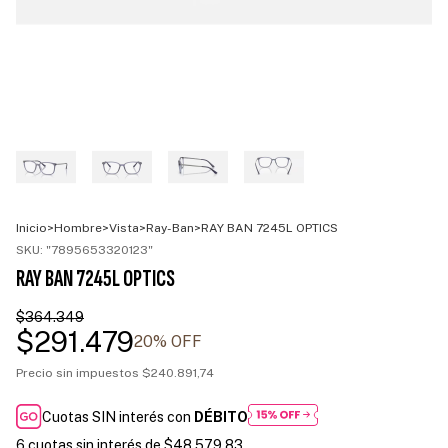
Inicio
>
Hombre
>
Vista
>
Ray-Ban
>
RAY BAN 7245L OPTICS
SKU:
"7895653320123"
RAY BAN 7245L OPTICS
$364.349
$291.479
20
% OFF
Precio sin impuestos
$240.891,74
Cuotas SIN interés con
DÉBITO
6
cuotas sin interés de
$48.579,83