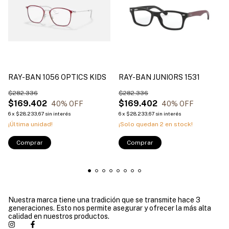
RAY-BAN 1056 OPTICS KIDS
RAY-BAN JUNIORS 1531
$282.336
$282.336
$169.402
$169.402
40
% OFF
40
% OFF
6
x
$28.233,67
sin interés
6
x
$28.233,67
sin interés
¡Última unidad!
¡Solo quedan
2
en stock!
Comprar
Comprar
Nuestra marca tiene una tradición que se transmite hace 3
generaciones. Esto nos permite asegurar y ofrecer la más alta
calidad en nuestros productos.