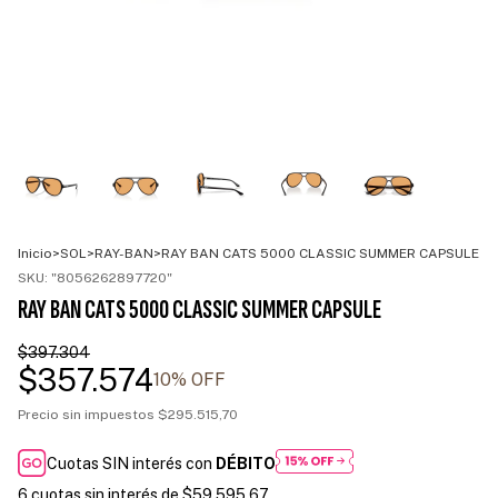
Inicio
>
SOL
>
RAY-BAN
>
RAY BAN CATS 5000 CLASSIC SUMMER CAPSULE
SKU:
"8056262897720"
RAY BAN CATS 5000 CLASSIC SUMMER CAPSULE
$397.304
$357.574
10
% OFF
Precio sin impuestos
$295.515,70
Cuotas SIN interés con
DÉBITO
6
cuotas sin interés de
$59.595,67