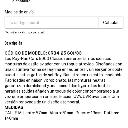
1
disponible
Medios de envío
Entregas para el CP:
Cambiar CP
Calcular
No sé mi código postal
Descripción
CÓDIGO DE MODELO: 0RB4125 601/33
Las Ray-Ban Cats 5000 Classic reinterpretan las icónicas
monturas de estilo aviador con un toque atrevido. Diseñadas con
una distintiva forma de lágrima en las lentes y un elegante doble
puente, estas gafas de sol Ray-Ban ofrecen un estilo impecable.
Fabricadas en nailon y propionato, las monturas negras
garantizan durabilidad y una comodidad ligera. Las lentes
naranjas sólidas añaden un toque de color contemporáneo a la
vez que proporcionan una protección UVA/UVB avanzada. Una
versión renovada de un diseño atemporal.
MEDIDAS
TALLE M: Lente: 57mm - Altura: 51mm - Puente: 13mm - Patillas:
140mm