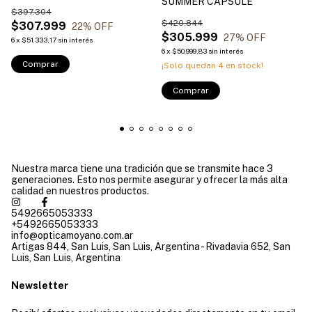
SUMMER CAPSULE
$397.304
$420.844
$307.999
22
% OFF
$305.999
27
% OFF
6
x
$51.333,17
sin interés
6
x
$50.999,83
sin interés
Comprar
¡Solo quedan
4
en stock!
Comprar
Nuestra marca tiene una tradición que se transmite hace 3
generaciones. Esto nos permite asegurar y ofrecer la más alta
calidad en nuestros productos.
5492665053333
+5492665053333
info@opticamoyano.com.ar
Artigas 844, San Luis, San Luis, Argentina - Rivadavia 652, San
Luis, San Luis, Argentina
Newsletter