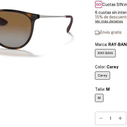
Cuotas SIN i
6
cuotas sin inte
15% de descuent
Ver más detalles
Envío gratis
Marca:
RAY-BAN
RAY-BAN
Color:
Carey
Carey
Talle:
M
M