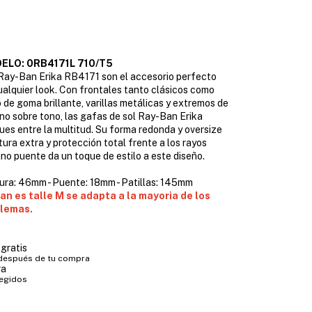
ELO: 0RB4171L 710/T5
 Ray-Ban Erika RB4171 son el accesorio perfecto
alquier look. Con frontales tanto clásicos como
 de goma brillante, varillas metálicas y extremos de
tono sobre tono, las gafas de sol Ray-Ban Erika
es entre la multitud. Su forma redonda y oversize
ura extra y protección total frente a los rayos
 fino puente da un toque de estilo a este diseño.
ura: 46mm - Puente: 18mm - Patillas: 145mm
an es talle M se adapta a la mayoria de los
blemas.
gratis
 después de tu compra
ra
tegidos