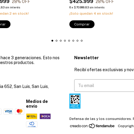
.999
$425.999
28
% OFF
28
% OFF
9,83
sin interés
6
x
$70.999,83
sin interés
uedan
2
en stock!
¡Solo quedan
4
en stock!
rar
Comprar
e hace 3 generaciones. Esto nos
Newsletter
uestros productos.
Recibí ofertas exclusivas y no
ia 652, San Luis, San Luis,
Medios de
envío
Defensa de las y los consumidores.
Copyrigh