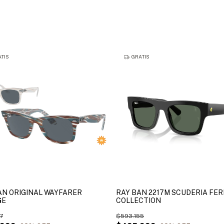
TIS
GRATIS
AN ORIGINAL WAYFARER
RAY BAN 2217M SCUDERIA FER
GE
COLLECTION
7
$593.155