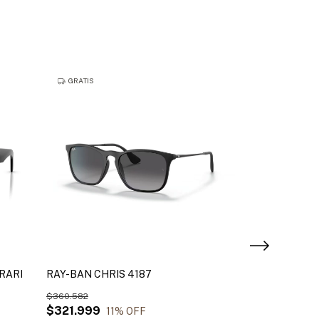
GRATIS
GRATIS
RARI
RAY-BAN CHRIS 4187
RAY-BAN CAR
$360.582
$493.252
$321.999
$394.602
11
% OFF
2