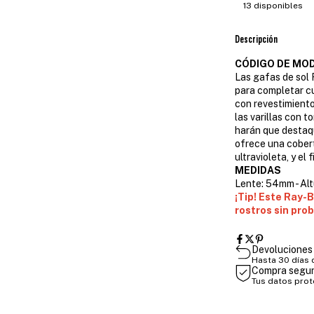
13
disponibles
Descripción
CÓDIGO DE MOD
Las gafas de sol
para completar cu
con revestimiento
las varillas con 
harán que destaqu
ofrece una cobert
ultravioleta, y el
MEDIDAS
Lente: 54mm - Alt
¡Tip! Este Ray-B
rostros sin pro
Devoluciones 
Hasta 30 días
Compra segu
Tus datos pro