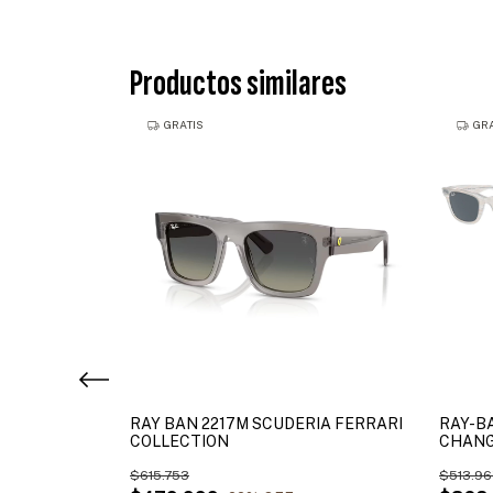
Productos similares
GRATIS
GRA
REVERSE
RAY BAN 2217M SCUDERIA FERRARI
RAY-B
COLLECTION
CHAN
$615.753
$513.96