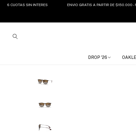
CUOTAS SIN INTERES
ENVIO GRATIS A PARTIR DE $150.000 - 15%O
DROP '26
OAKL