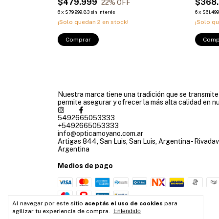
$479.999
$368
22
% OFF
6
x
$79.999,83
sin interés
6
x
$61.49
¡Solo quedan
2
en stock!
¡Solo q
Comprar
Comp
Nuestra marca tiene una tradición que se transmit
permite asegurar y ofrecer la más alta calidad en n
5492665053333
+5492665053333
info@opticamoyano.com.ar
Artigas 844, San Luis, San Luis, Argentina - Rivadav
Argentina
Medios de pago
Al navegar por este sitio
aceptás el uso de cookies
para
agilizar tu experiencia de compra.
Entendido