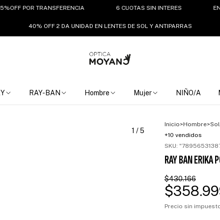
FF POR TRANSFERENCIA
6 CUOTAS SIN INTERES
ENVIO GR
40% OFF 2 DA UNIDAD EN LENTES DE SOL Y ANTIPARRAS
EY
RAY-BAN
Hombre
Mujer
NIÑO/A
Inicio
>
Hombre
>
Sol
1
/
5
+10 vendidos
SKU:
"7895653138
RAY BAN ERIKA 
$430.166
$358.99
Precio sin impues