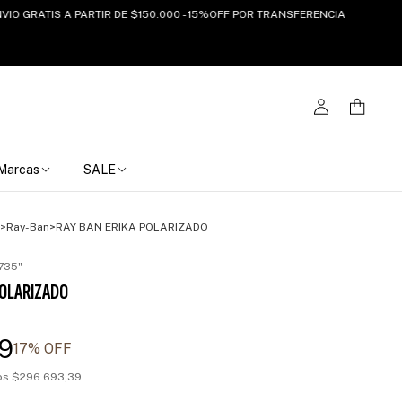
ATIS A PARTIR DE $150.000 - 15%OFF POR TRANSFERENCIA
6 CUO
Marcas
SALE
>
Ray-Ban
>
RAY BAN ERIKA POLARIZADO
735"
POLARIZADO
9
17
% OFF
tos
$296.693,39