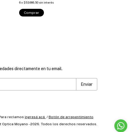
6
x
$53.666,50
sin interés
6
x
$65.767
sin interé
¡Solo quedan
2
en
Comprar
Comprar
vedades directamente en tu email.
 Para reclamos
ingresá acá.
/
Botón de arrepentimiento
t Optica Moyano - 2026. Todos los derechos reservados.