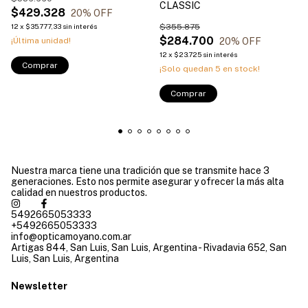
CLASSIC
$429.328
20
% OFF
12
x
$35.777,33
sin interés
$355.875
$284.700
20
% OFF
¡Última unidad!
12
x
$23.725
sin interés
Comprar
¡Solo quedan
5
en stock!
Comprar
Nuestra marca tiene una tradición que se transmite hace 3
generaciones. Esto nos permite asegurar y ofrecer la más alta
calidad en nuestros productos.
5492665053333
+5492665053333
info@opticamoyano.com.ar
Artigas 844, San Luis, San Luis, Argentina - Rivadavia 652, San
Luis, San Luis, Argentina
Newsletter