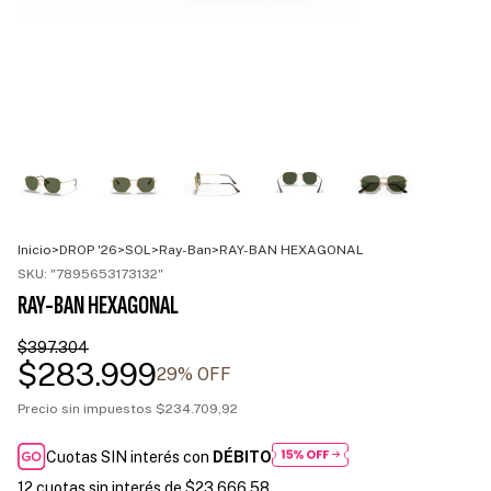
Inicio
>
DROP '26
>
SOL
>
Ray-Ban
>
RAY-BAN HEXAGONAL
SKU:
"7895653173132"
RAY-BAN HEXAGONAL
$397.304
$283.999
29
% OFF
Precio sin impuestos
$234.709,92
Cuotas SIN interés con
DÉBITO
12
cuotas sin interés de
$23.666,58