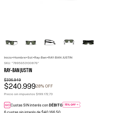
Inicio
>
Hombre
>
Sol
>
Ray-Ban
>
RAY-BAN JUSTIN
SKU:
"7895653130876"
RAY-BAN JUSTIN
$336.949
$240.999
28
% OFF
Precio sin impuestos
$199.172,73
Cuotas SIN interés con
DÉBITO
6
cuotas sin interés de
$40.166,50