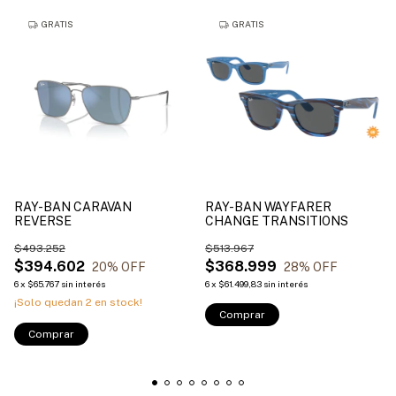
GRATIS
GRATIS
RAY-BAN CARAVAN
RAY-BAN WAYFARER
REVERSE
CHANGE TRANSITIONS
$493.252
$513.967
$394.602
$368.999
20
% OFF
28
% OFF
6
x
$65.767
sin interés
6
x
$61.499,83
sin interés
¡Solo quedan
2
en stock!
Comprar
Comprar