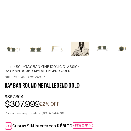
Inicio
>
SOL
>
RAY-BAN
>
THE ICONIC CLASSIC
>
RAY BAN ROUND METAL LEGEND GOLD
SKU:
"8056597197496"
RAY BAN ROUND METAL LEGEND GOLD
$397.304
$307.999
22
% OFF
Precio sin impuestos
$254.544,63
Cuotas SIN interés con
DÉBITO