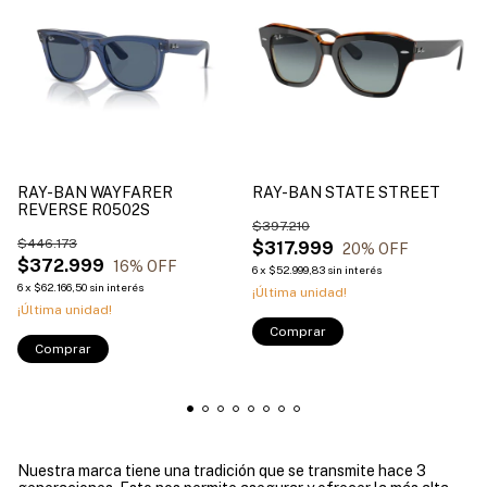
RAY-BAN WAYFARER
RAY-BAN STATE STREET
REVERSE R0502S
$397.210
$446.173
$317.999
20
% OFF
$372.999
16
% OFF
6
x
$52.999,83
sin interés
6
x
$62.166,50
sin interés
¡Última unidad!
¡Última unidad!
Comprar
Comprar
Nuestra marca tiene una tradición que se transmite hace 3