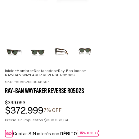
Inicio
>
Hombre
>
Destacados
>
Ray-Ban Icons
>
RAY-BAN WAYFARER REVERSE R0502S
SKU:
"8056262304860"
RAY-BAN WAYFARER REVERSE R0502S
$399.093
$372.999
7
% OFF
Precio sin impuestos
$308.263,64
Cuotas SIN interés con
DÉBITO