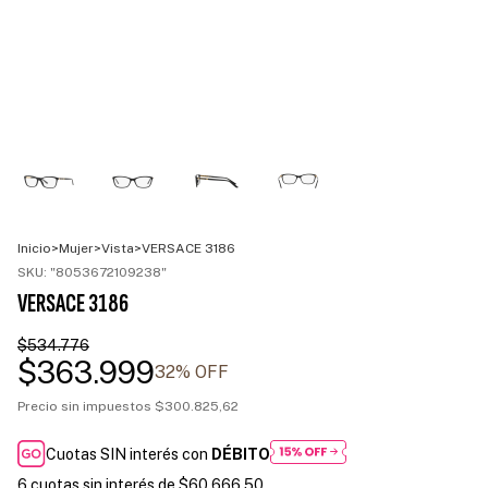
Inicio
>
Mujer
>
Vista
>
VERSACE 3186
SKU:
"8053672109238"
VERSACE 3186
$534.776
$363.999
32
% OFF
Precio sin impuestos
$300.825,62
Cuotas SIN interés con
DÉBITO
6
cuotas sin interés de
$60.666,50