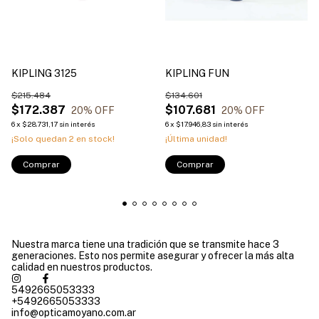
KIPLING 3125
KIPLING FUN
$215.484
$134.601
$172.387
$107.681
20
% OFF
20
% OFF
6
x
$28.731,17
sin interés
6
x
$17.946,83
sin interés
¡Solo quedan
2
en stock!
¡Última unidad!
Comprar
Comprar
Nuestra marca tiene una tradición que se transmite hace 3
generaciones. Esto nos permite asegurar y ofrecer la más alta
calidad en nuestros productos.
5492665053333
+5492665053333
info@opticamoyano.com.ar