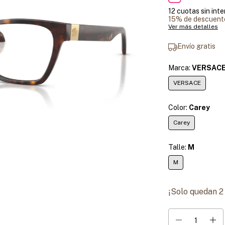
12
cuotas sin int
15% de descuent
Ver más detalles
Envío gratis
Marca:
VERSAC
VERSACE
Color:
Carey
Carey
Talle:
M
M
¡Solo quedan
2