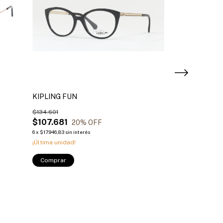
KIPLING FUN
VOGUE KIDS 5
$134.601
$181.681
$107.681
$109.008
20
% OFF
4
6
x
$17.946,83
sin interés
6
x
$18.168
sin interés
¡Última unidad!
Comprar
Comprar