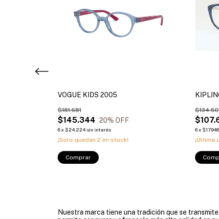
VOGUE KIDS 2005
KIPLI
$181.681
$134.60
$145.344
$107.
20
% OFF
6
x
$24.224
sin interés
6
x
$17.94
¡Solo quedan
2
en stock!
¡Última 
Comprar
Comp
Nuestra marca tiene una tradición que se transmit