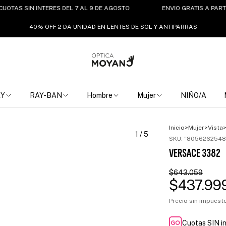
AS SIN INTERES DEL 7 AL 9 DE AGOSTO
ENVIO GRATIS A PARTIR DE
40% OFF 2 DA UNIDAD EN LENTES DE SOL Y ANTIPARRAS
EY
RAY-BAN
Hombre
Mujer
NIÑO/A
Inicio
>
Mujer
>
Vista
1
/
5
SKU:
"8056262548
VERSACE 3382
$643.059
$437.99
Precio sin impues
Cuotas SIN i