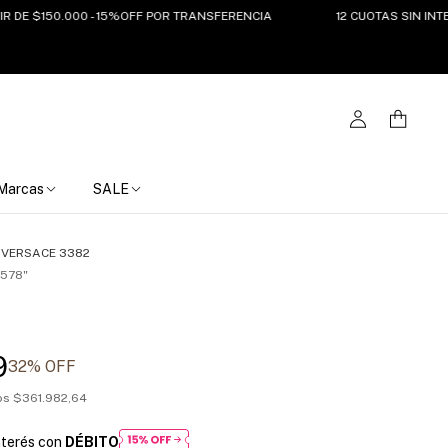
 $150.000 - 15%OFF POR TRANSFERENCIA
12 CUOTAS SIN INTERES 
Marcas
SALE
>
VERSACE 3382
578"
9
32
% OFF
tos
$361.982,64
nterés con
DÉBITO