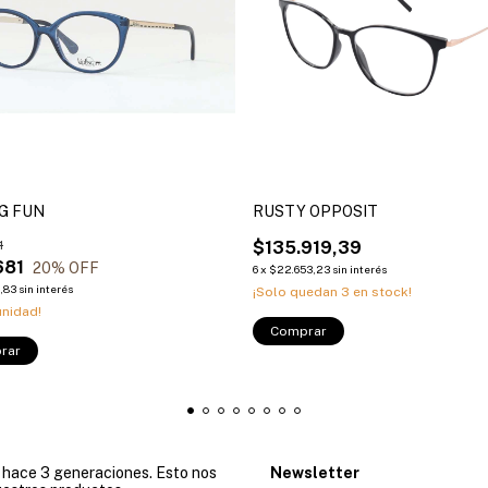
NG FUN
RUSTY OPPOSIT
1
$135.919,39
681
20
% OFF
6
x
$22.653,23
sin interés
6,83
sin interés
¡Solo quedan
3
en stock!
unidad!
Comprar
rar
e hace 3 generaciones. Esto nos
Newsletter