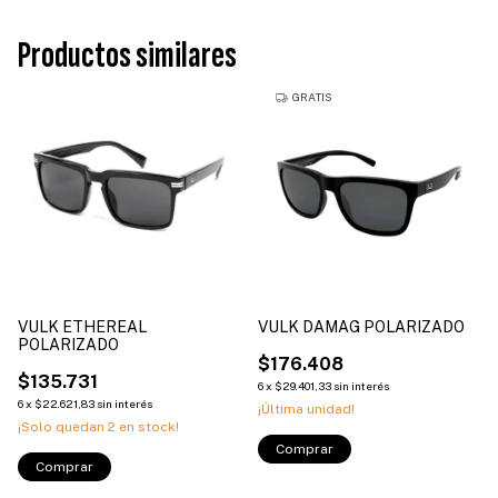
Productos similares
GRATIS
VULK ETHEREAL
VULK DAMAG POLARIZADO
POLARIZADO
$176.408
$135.731
6
x
$29.401,33
sin interés
6
x
$22.621,83
sin interés
¡Última unidad!
¡Solo quedan
2
en stock!
Comprar
Comprar