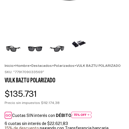
Inicio
>
Hombre
>
Destacados
>
Polarizados
>
VULK BAZTU POLARIZADO
SKU:
"7791709033569"
VULK BAZTU POLARIZADO
$135.731
Precio sin impuestos
$112.174,38
Cuotas SIN interés con
DÉBITO
6
cuotas sin interés de
$22.621,83
15% de descuento
pagando con Transferencia bancaria