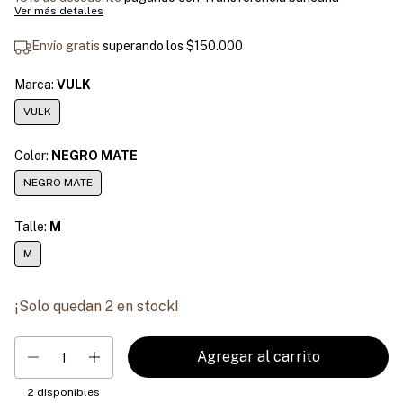
Ver más detalles
Envío gratis
superando los
$150.000
Marca:
VULK
VULK
Color:
NEGRO MATE
NEGRO MATE
Talle:
M
M
¡Solo quedan
2
en stock!
2
disponibles