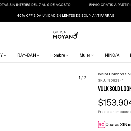
IN INTERES DEL 7 AL 9 DE AGOSTO
ENVIO GRATIS A PARTIR DE $1
40% OFF 2 DA UNIDAD EN LENTES DE SOL Y ANTIPARRAS
EY
RAY-BAN
Hombre
Mujer
NIÑO/A
Inicio
>
Hombre
>
Sol
1
/
2
SKU:
"958294"
VULK BOLD LOO
$153.90
Precio sin impues
Cuotas SIN i