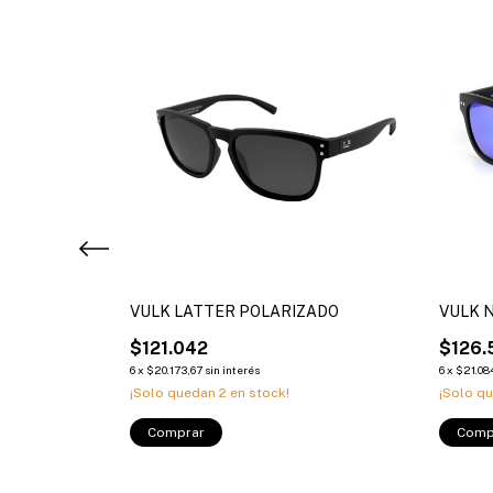
VULK LATTER POLARIZADO
VULK 
$121.042
$126.
6
x
$20.173,67
sin interés
6
x
$21.08
¡Solo quedan
2
en stock!
¡Solo q
Comprar
Comp