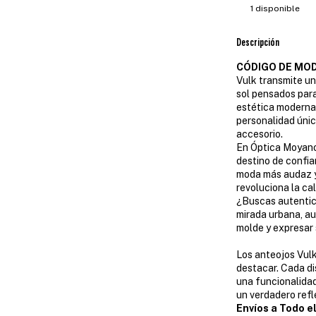
1
disponible
Descripción
CÓDIGO DE MOD
Vulk transmite un
sol pensados par
estética moderna
personalidad únic
accesorio.
En Óptica Moyano
destino de confia
moda más audaz y
revoluciona la cal
¿Buscas autentic
mirada urbana, au
molde y expresar s
Los anteojos Vulk
destacar. Cada d
una funcionalidad
un verdadero refl
Envíos a Todo el