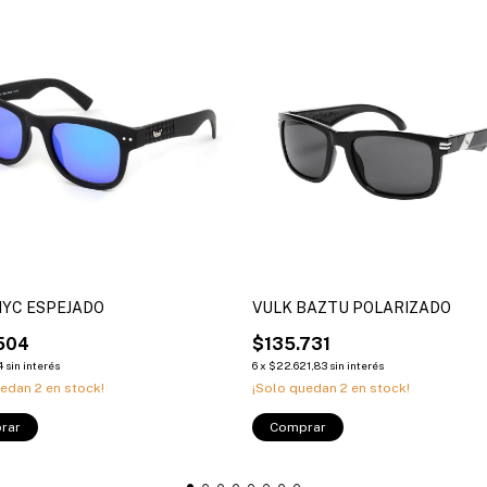
NYC ESPEJADO
VULK BAZTU POLARIZADO
504
$135.731
4
sin interés
6
x
$22.621,83
sin interés
uedan
2
en stock!
¡Solo quedan
2
en stock!
rar
Comprar