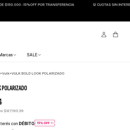
50.000 - 15%OFF POR TRANSFERENCIA
12 CUOTAS SIN INTERES DEL 
Marcas
SALE
>
Vulk
>
VULK BOLD LOOK POLARIZADO
K POLARIZADO
4
tos
$127.193,39
nterés con
DÉBITO