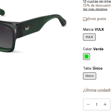
12
cuotas sin int
15% de descuent
Ver más detalles
Envío gratis
Marca:
VULK
VULK
Color:
Verde
Talle:
Único
Único
¡Última unidad!