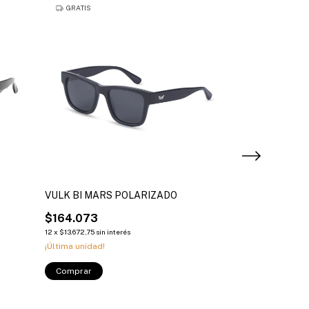
GRATIS
VULK BI MARS POLARIZADO
VULK SURES
$164.073
$121.607
12
x
$13.672,75
sin interés
6
x
$20.267,83
sin int
¡Última unidad!
¡Última unidad!
Comprar
Comprar