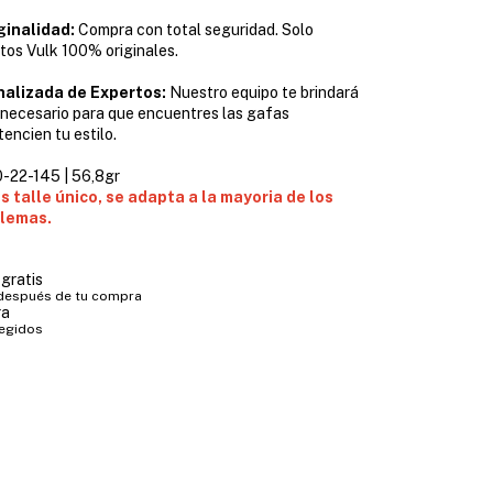
ginalidad:
Compra con total seguridad. Solo
os Vulk 100% originales.
alizada de Expertos:
Nuestro equipo te brindará
 necesario para que encuentres las gafas
encien tu estilo.
0-22-145 | 56,8gr
es talle único, se adapta a la mayoria de los
blemas.
gratis
 después de tu compra
ra
tegidos