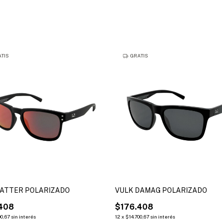
TIS
GRATIS
LATTER POLARIZADO
VULK DAMAG POLARIZADO
408
$176.408
00,67
sin interés
12
x
$14.700,67
sin interés