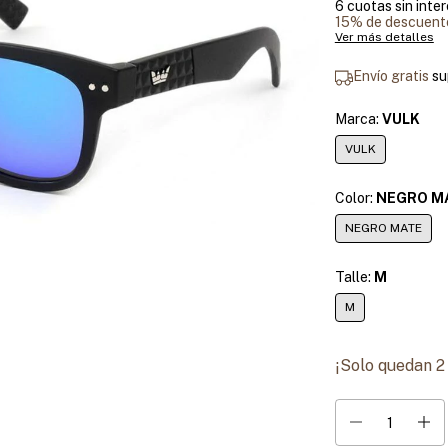
6
cuotas sin inte
15% de descuent
Ver más detalles
Envío gratis
su
Marca:
VULK
VULK
Color:
NEGRO M
NEGRO MATE
Talle:
M
M
¡Solo quedan
2