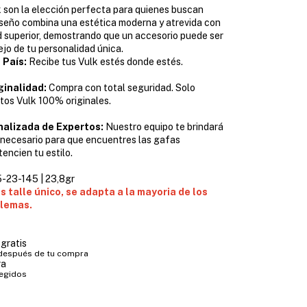
 son la elección perfecta para quienes buscan
iseño combina una estética moderna y atrevida con
 superior, demostrando que un accesorio puede ser
ejo de tu personalidad única.
 País:
Recibe tus Vulk estés donde estés.
ginalidad:
Compra con total seguridad. Solo
os Vulk 100% originales.
nalizada de Expertos:
Nuestro equipo te brindará
 necesario para que encuentres las gafas
encien tu estilo.
5-23-145 | 23,8gr
es talle único, se adapta a la mayoria de los
blemas.
gratis
 después de tu compra
ra
tegidos