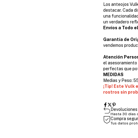
Los anteojos Vulk
destacar. Cada d
una funcionalidad
un verdadero refl
Envíos a Todo el
Garantía de Ori
vendemos product
Atención Perso
el asesoramiento
perfectas que pot
MEDIDAS
Medias y Peso: 5
¡Tip! Este Vulk 
rostros sin pro
Devoluciones 
Hasta 30 días
Compra segu
Tus datos pro