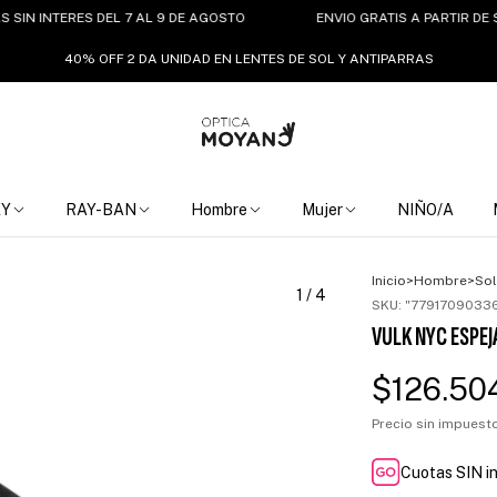
NTERES DEL 7 AL 9 DE AGOSTO
ENVIO GRATIS A PARTIR DE $150.0
40% OFF 2 DA UNIDAD EN LENTES DE SOL Y ANTIPARRAS
EY
RAY-BAN
Hombre
Mujer
NIÑO/A
Inicio
>
Hombre
>
Sol
1
/
4
SKU:
"7791709033
VULK NYC ESPE
$126.50
Precio sin impues
Cuotas SIN i