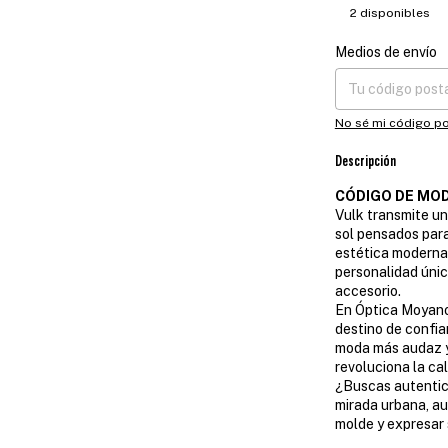
2
disponibles
Medios de envío
Entregas para el CP
No sé mi código po
Descripción
CÓDIGO DE MOD
Vulk transmite un
sol pensados par
estética moderna
personalidad únic
accesorio.
En Óptica Moyano
destino de confia
moda más audaz y
revoluciona la cal
¿Buscas autentic
mirada urbana, au
molde y expresar s