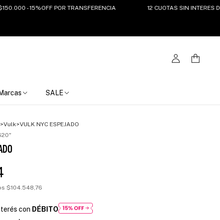
00 - 15%OFF POR TRANSFERENCIA
12 CUOTAS SIN INTERES DEL 7 A
Marcas
SALE
>
Vulk
>
VULK NYC ESPEJADO
620"
JADO
4
tos
$104.548,76
nterés con
DÉBITO