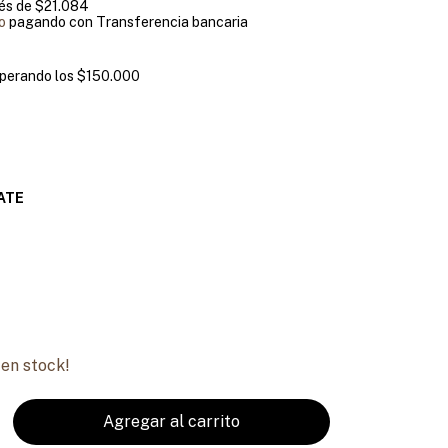
rés de
$21.084
o
pagando con Transferencia bancaria
perando los
$150.000
ATE
en stock!