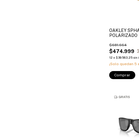
OAKLEY SPH
POLARIZADO
$681.664
$474.999
12
x
$39.583,25
sin 
¡Solo quedan
5
e
Comprar
GRATIS