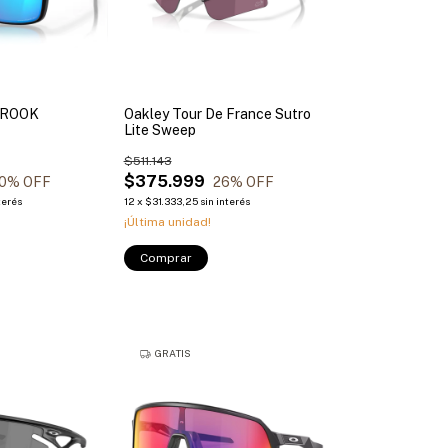
BROOK
Oakley Tour De France Sutro
Lite Sweep
$511.143
$375.999
0
% OFF
26
% OFF
terés
12
x
$31.333,25
sin interés
¡Última unidad!
Comprar
GRATIS