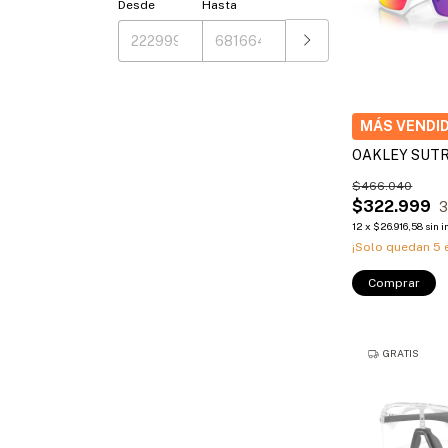
Desde
Hasta
OAKLEY SUT
$466.040
$322.999
3
12
x
$26.916,58
sin 
¡Solo quedan
5
e
Comprar
GRATIS