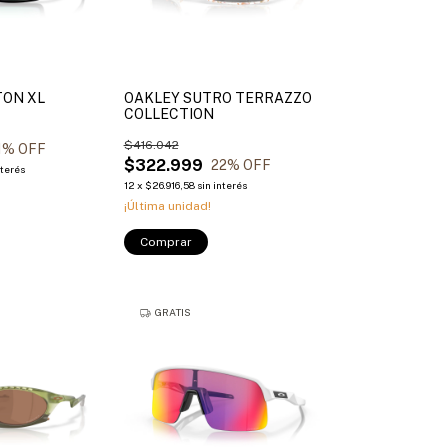
TON XL
OAKLEY SUTRO TERRAZZO
COLLECTION
$416.042
1
% OFF
$322.999
22
% OFF
nterés
12
x
$26.916,58
sin interés
¡Última unidad!
Comprar
GRATIS