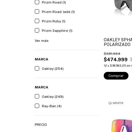
Prizm Road (1)
Prizm Road Jade (1)
Prizm Ruby (1)
Prizm Sapphire (1)
OAKLEY SPH
Ver más
POLARIZADO
$681.664
$474.999
MARCA
12
x
$39.583,25
sin 
Oakley (254)
Comprar
MARCA
Oakley (249)
GRATIS
Ray-Ban (4)
PRECIO