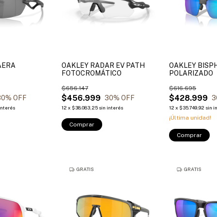
AERA
OAKLEY RADAR EV PATH
OAKLEY BISP
FOTOCROMÁTICO
POLARIZADO
$656.147
$616.695
$456.999
$428.999
30
% OFF
30
% OFF
3
interés
12
x
$38.083,25
sin interés
12
x
$35.749,92
sin i
¡Última unidad!
Comprar
Comprar
GRATIS
GRATIS