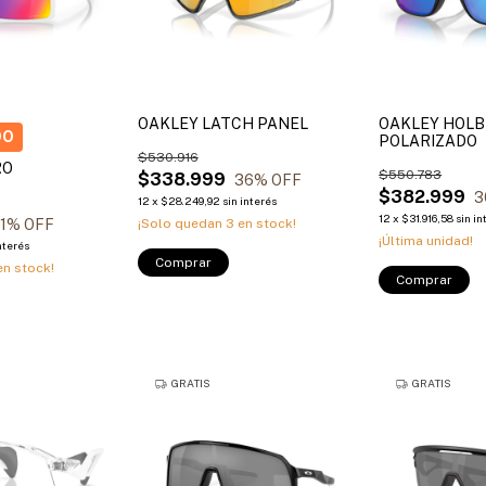
OAKLEY LATCH PANEL
OAKLEY HOL
POLARIZADO
$530.916
RO
$550.783
$338.999
36
% OFF
$382.999
3
12
x
$28.249,92
sin interés
12
x
$31.916,58
sin in
1
% OFF
¡Solo quedan
3
en stock!
¡Última unidad!
interés
Comprar
n stock!
Comprar
GRATIS
GRATIS