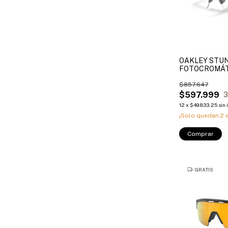
OAKLEY STU
FOTOCROMÁT
$857.647
$597.999
12
x
$49.833,25
sin 
¡Solo quedan
2
e
Comprar
GRATIS