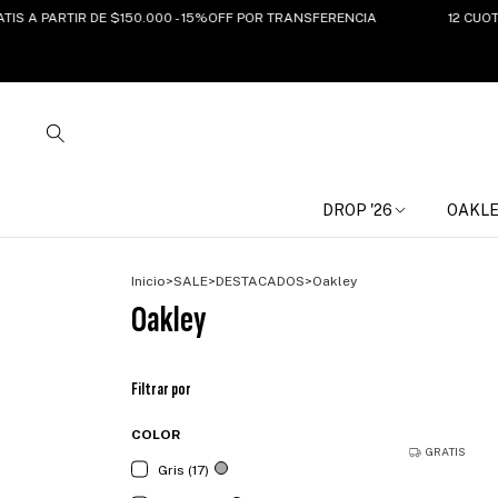
RTIR DE $150.000 - 15%OFF POR TRANSFERENCIA
12 CUOTAS SIN I
DROP '26
OAKL
Inicio
>
SALE
>
DESTACADOS
>
Oakley
Oakley
Filtrar por
COLOR
GRATIS
Gris (17)