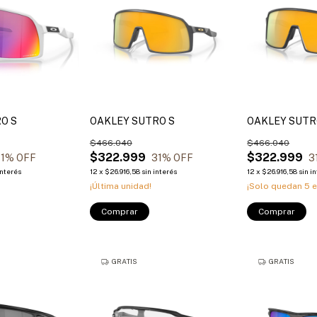
O S
OAKLEY SUTRO S
OAKLEY SUT
$466.040
$466.040
$322.999
$322.999
1
% OFF
31
% OFF
3
interés
12
x
$26.916,58
sin interés
12
x
$26.916,58
sin i
¡Última unidad!
¡Solo quedan
5
e
Comprar
Comprar
GRATIS
GRATIS