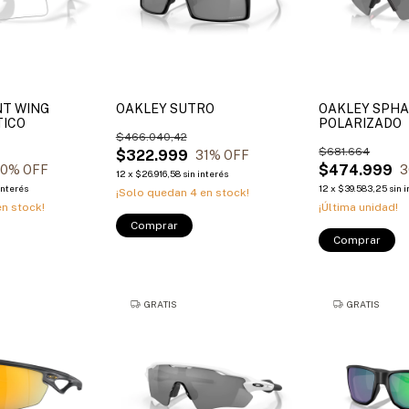
NT WING
OAKLEY SUTRO
OAKLEY SPHA
ICO
POLARIZADO
$466.040,42
$681.664
$322.999
31
% OFF
$474.999
30
% OFF
3
12
x
$26.916,58
sin interés
interés
12
x
$39.583,25
sin 
¡Solo quedan
4
en stock!
n stock!
¡Última unidad!
Comprar
Comprar
GRATIS
GRATIS