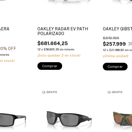
AERA
OAKLEY RADAR EV PATH
OAKLEY GIBS
POLARIZADO
$372.729
$681.664,25
$257.999
3
30
% OFF
12
x
$56.805,35
sin interés
12
x
$21.499,92
sin i
interés
¡Solo quedan
3
en stock!
¡Última unidad!
n stock!
Comprar
Comprar
GRATIS
GRATIS