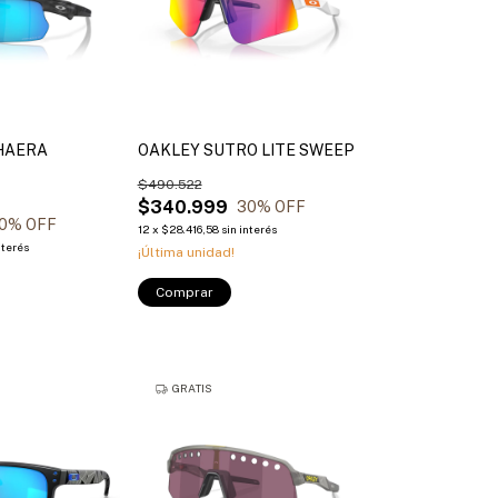
HAERA
OAKLEY SUTRO LITE SWEEP
$490.522
$340.999
30
% OFF
0
% OFF
12
x
$28.416,58
sin interés
nterés
¡Última unidad!
Comprar
GRATIS