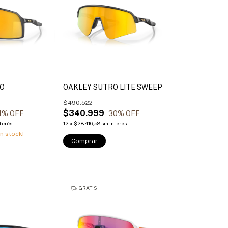
RO
OAKLEY SUTRO LITE SWEEP
$490.522
$340.999
1
% OFF
30
% OFF
nterés
12
x
$28.416,58
sin interés
n stock!
Comprar
GRATIS