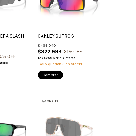
ERA SLASH
OAKLEY SUTRO S
$466.040
$322.999
31
% OFF
0
% OFF
12
x
$26.916,58
sin interés
interés
¡Solo quedan
3
en stock!
Comprar
GRATIS