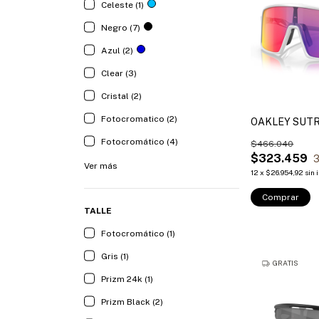
Celeste (1)
Negro (7)
Azul (2)
Clear (3)
Cristal (2)
Fotocromatico (2)
OAKLEY SUTR
Fotocromático (4)
$466.040
$323.459
3
Ver más
12
x
$26.954,92
sin 
Comprar
TALLE
Fotocromático (1)
Gris (1)
GRATIS
Prizm 24k (1)
Prizm Black (2)