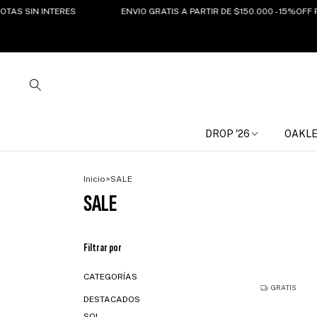
N INTERES
ENVIO GRATIS A PARTIR DE $150.000 - 15%OFF POR T
DROP '26
OAKL
Inicio
>
SALE
SALE
Filtrar por
CATEGORÍAS
GRATIS
DESTACADOS
SOL