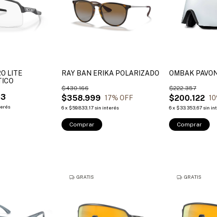
O LITE
RAY BAN ERIKA POLARIZADO
OMBAK PAVO
ICO
$430.166
$222.357
83
$358.999
$200.122
17
% OFF
10
terés
6
x
$59.833,17
sin interés
6
x
$33.353,67
sin in
Comprar
Comprar
GRATIS
GRATIS