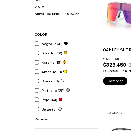
VISTA
Nieve 2da unidad 40%OFF
COLOR
Negro (569)
OAKLEY SUTR
Dorado (49)
$466.040
Naranja (15)
$323.459
3
6
x
$53.909,83
sin in
Amarillo (11)
Comprar
Blanco (6)
Plateado (25)
Rojo (44)
Beige (3)
GRATIS
Ver más