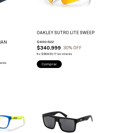
OAKLEY SUTRO LITE SWEEP
IAN
$490.522
$340.999
30
% OFF
6
x
$56.833,17
sin interés
terés
Comprar