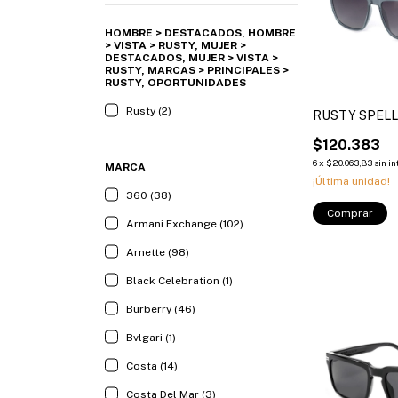
HOMBRE > DESTACADOS, HOMBRE
> VISTA > RUSTY, MUJER >
DESTACADOS, MUJER > VISTA >
RUSTY, MARCAS > PRINCIPALES >
RUSTY, OPORTUNIDADES
Rusty (2)
RUSTY SPELL
$120.383
6
x
$20.063,83
sin i
MARCA
¡Última unidad!
360 (38)
Comprar
Armani Exchange (102)
Arnette (98)
Black Celebration (1)
Burberry (46)
Bvlgari (1)
Costa (14)
Costa Del Mar (3)