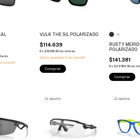
EAL
VULK THE SIL POLARIZADO
+1
$114.639
RUSTY MERID
POLARIZADO
6
x
$19.106,50
sin interés
nterés
¡Solo quedan
2
en stock!
$141.381
n stock!
6
x
$23.563,50
sin in
Comprar
Comprar
GRATIS
GRATIS