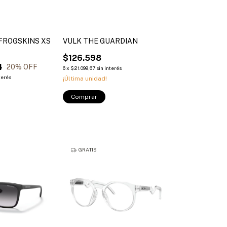
 FROGSKINS XS
VULK THE GUARDIAN
$126.598
4
20
% OFF
6
x
$21.099,67
sin interés
terés
¡Última unidad!
Comprar
GRATIS