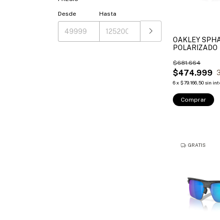
Desde
Hasta
OAKLEY SPH
POLARIZADO
$681.664
$474.999
6
x
$79.166,50
sin in
Comprar
GRATIS