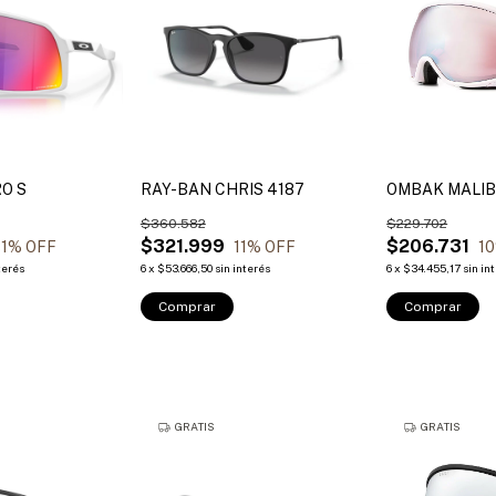
O S
RAY-BAN CHRIS 4187
OMBAK MALI
$360.582
$229.702
$321.999
$206.731
1
% OFF
11
% OFF
10
terés
6
x
$53.666,50
sin interés
6
x
$34.455,17
sin in
Comprar
Comprar
GRATIS
GRATIS