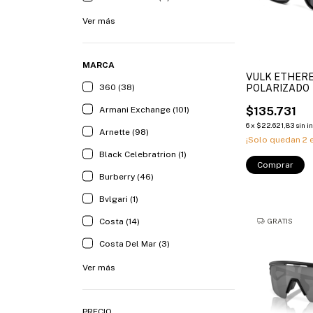
Ver más
MARCA
VULK ETHER
POLARIZADO
360 (38)
$135.731
Armani Exchange (101)
6
x
$22.621,83
sin i
Arnette (98)
¡Solo quedan
2
e
Black Celebratrion (1)
Comprar
Burberry (46)
Bvlgari (1)
GRATIS
Costa (14)
Costa Del Mar (3)
Ver más
PRECIO