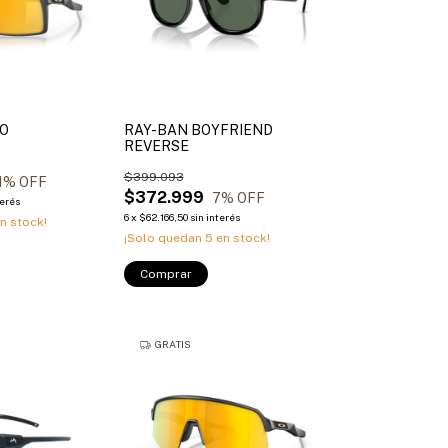
RO
RAY-BAN BOYFRIEND
REVERSE
$399.093
1
% OFF
$372.999
7
% OFF
terés
6
x
$62.166,50
sin interés
n stock!
¡Solo quedan
5
en stock!
Comprar
GRATIS