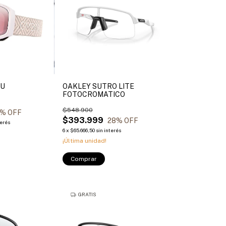
BU
OAKLEY SUTRO LITE
FOTOCROMATICO
$548.900
% OFF
$393.999
28
% OFF
terés
6
x
$65.666,50
sin interés
¡Última unidad!
Comprar
GRATIS