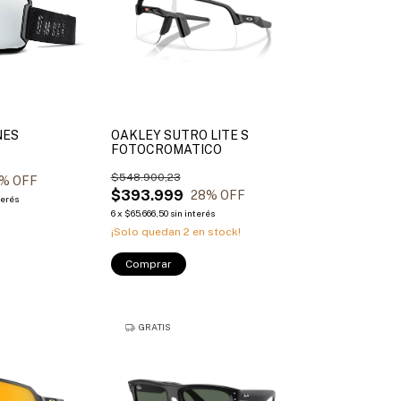
NES
OAKLEY SUTRO LITE S
FOTOCROMATICO
$548.900,23
% OFF
$393.999
28
% OFF
terés
6
x
$65.666,50
sin interés
¡Solo quedan
2
en stock!
Comprar
GRATIS