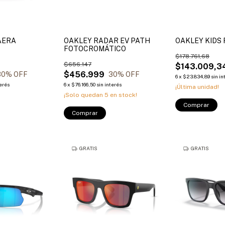
AERA
OAKLEY RADAR EV PATH
OAKLEY KIDS
FOTOCROMÁTICO
$178.761,68
$656.147
$143.009,3
$456.999
30
% OFF
30
% OFF
6
x
$23.834,89
sin in
terés
6
x
$76.166,50
sin interés
¡Última unidad!
¡Solo quedan
5
en stock!
Comprar
Comprar
GRATIS
GRATIS