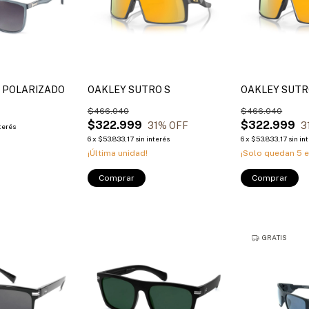
 POLARIZADO
OAKLEY SUTRO S
OAKLEY SUT
$466.040
$466.040
$322.999
$322.999
31
% OFF
3
nterés
6
x
$53.833,17
sin interés
6
x
$53.833,17
sin in
¡Última unidad!
¡Solo quedan
5
e
Comprar
Comprar
GRATIS