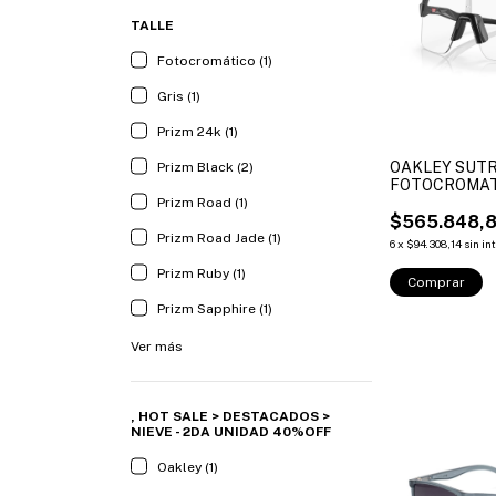
TALLE
Fotocromático (1)
Gris (1)
Prizm 24k (1)
OAKLEY SUTR
Prizm Black (2)
FOTOCROMAT
Prizm Road (1)
$565.848,
Prizm Road Jade (1)
6
x
$94.308,14
sin in
Prizm Ruby (1)
Comprar
Prizm Sapphire (1)
Ver más
, HOT SALE > DESTACADOS >
NIEVE - 2DA UNIDAD 40%OFF
Oakley (1)