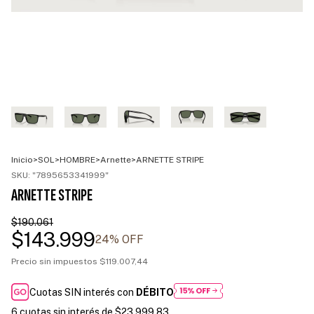
Inicio
>
SOL
>
HOMBRE
>
Arnette
>
ARNETTE STRIPE
SKU:
"7895653341999"
ARNETTE STRIPE
$190.061
$143.999
24
% OFF
Precio sin impuestos
$119.007,44
Cuotas SIN interés con
DÉBITO
6
cuotas sin interés de
$23.999,83