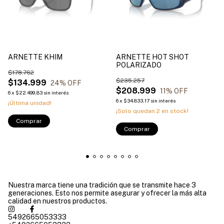
ARNETTE KHIM
ARNETTE HOT SHOT
POLARIZADO
$178.762
$235.257
$134.999
24
% OFF
$208.999
11
% OFF
6
x
$22.499,83
sin interés
6
x
$34.833,17
sin interés
¡Última unidad!
¡Solo quedan
2
en stock!
Comprar
Comprar
Nuestra marca tiene una tradición que se transmite hace 3
generaciones. Esto nos permite asegurar y ofrecer la más alta
calidad en nuestros productos.
5492665053333