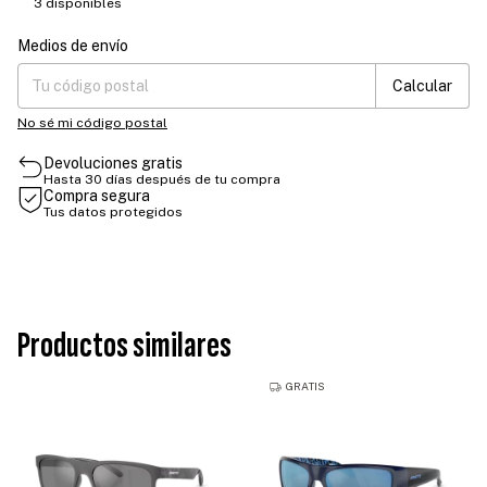
3
disponibles
Medios de envío
Entregas para el CP:
Cambiar CP
Calcular
No sé mi código postal
Devoluciones gratis
Hasta 30 días después de tu compra
Compra segura
Tus datos protegidos
Productos similares
GRATIS