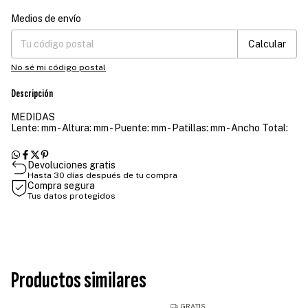
Medios de envío
Entregas para el CP:
Cambiar CP
Calcular
No sé mi código postal
Descripción
MEDIDAS
Lente: mm - Altura: mm - Puente: mm - Patillas: mm - Ancho Total:
Devoluciones gratis
Hasta 30 días después de tu compra
Compra segura
Tus datos protegidos
Productos similares
GRATIS