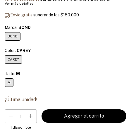
Ver más detalles
Envío gratis
superando los
$150.000
Marca:
BOND
BOND
Color:
CAREY
CAREY
Talle:
M
M
¡Última unidad!
1
disponible