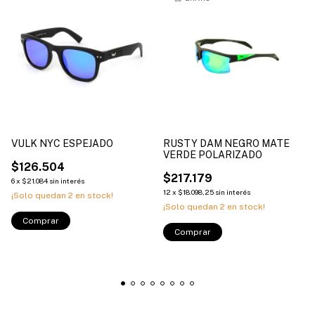
VULK NYC ESPEJADO
RUSTY DAM NEGRO MATE
VERDE POLARIZADO
$126.504
$217.179
6
x
$21.084
sin interés
12
x
$18.098,25
sin interés
¡Solo quedan
2
en stock!
¡Solo quedan
2
en stock!
Comprar
Comprar