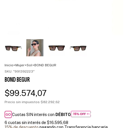
Inicio
>
Mujer
>
Sol
>
BOND BEGUR
SKU:
"991392223"
BOND BEGUR
$99.574,07
Precio sin impuestos
$82.292,62
Cuotas SIN interés con
DÉBITO
6
cuotas sin interés de
$16.595,68
15% de descuento
pagando con Transferencia bancaria