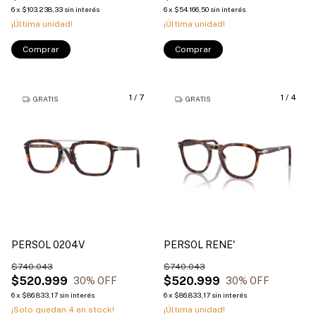
6
x
$103.238,33
sin interés
6
x
$54.166,50
sin interés
¡Última unidad!
¡Última unidad!
Comprar
Comprar
1
/
7
1
/
4
GRATIS
GRATIS
PERSOL 0204V
PERSOL RENE'
$740.043
$740.043
$520.999
$520.999
30
% OFF
30
% OFF
6
x
$86.833,17
sin interés
6
x
$86.833,17
sin interés
¡Solo quedan
4
en stock!
¡Última unidad!