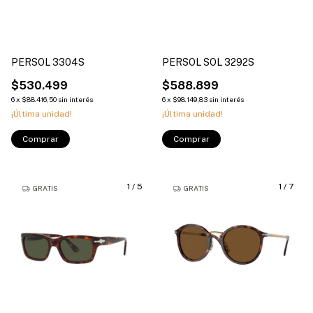
PERSOL 3304S
PERSOL SOL 3292S
$530.499
$588.899
6
x
$88.416,50
sin interés
6
x
$98.149,83
sin interés
¡Última unidad!
¡Última unidad!
Comprar
Comprar
1
/
5
1
/
7
GRATIS
GRATIS