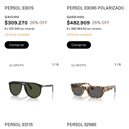
PERSOL 3301S
PERSOL 3309S POLARIZADO
$417.199
$655.999
$309.270
$482.909
26
% OFF
26
% OFF
6
x
$51.545
sin interés
6
x
$80.484,83
sin interés
¡Última unidad!
¡Última unidad!
Comprar
Comprar
1
/
6
1
/
6
GRATIS
GRATIS
PERSOL 3311S
PERSOL 3268S