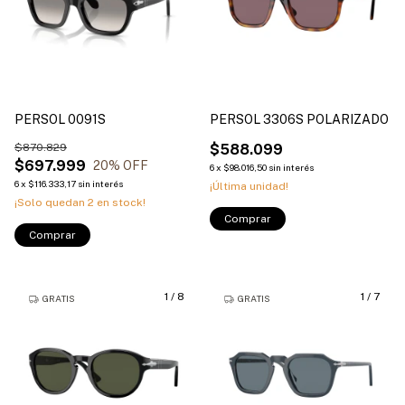
PERSOL 0091S
PERSOL 3306S POLARIZADO
$870.829
$588.099
$697.999
20
% OFF
6
x
$98.016,50
sin interés
6
x
$116.333,17
sin interés
¡Última unidad!
¡Solo quedan
2
en stock!
Comprar
Comprar
1
/
8
1
/
7
GRATIS
GRATIS