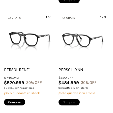
1
/
5
1
/
3
GRATIS
GRATIS
PERSOL RENE'
PERSOL LYNN
$740.043
$690.044
$520.999
$484.999
30
% OFF
30
% OFF
6
x
$86.833,17
sin interés
6
x
$80.833,17
sin interés
¡Solo quedan
2
en stock!
¡Solo quedan
2
en stock!
Comprar
Comprar