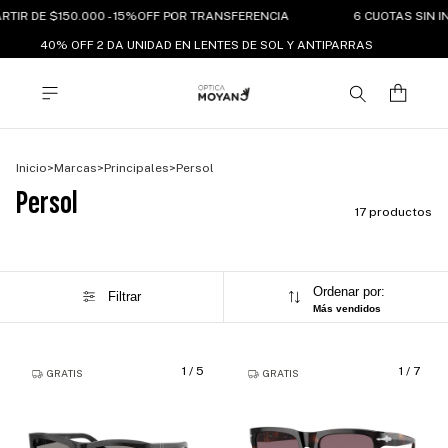
RTIR DE $150.000 - 15%OFF POR TRANSFERENCIA
6 CUOTAS SIN IN
40% OFF 2 DA UNIDAD EN LENTES DE SOL Y ANTIPARRAS
Inicio
>
Marcas
>
Principales
>
Persol
Persol
17 productos
Ordenar por:
Filtrar
Más vendidos
1
/
5
1
/
7
GRATIS
GRATIS