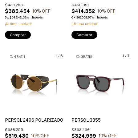
$428.283
$460.391
$385.454
$414.352
10
% OFF
10
% OFF
6
x
$64.242,33
sin interés
6
x
$69.058,67
sin interés
¡Última unidad!
¡Última unidad!
Comprar
Comprar
1
/
6
1
/
7
GRATIS
GRATIS
PERSOL 2496 POLARIZADO
PERSOL 3355
$688.255
$362.466
$619.430
$324.999
10
% OFF
10
% OFF