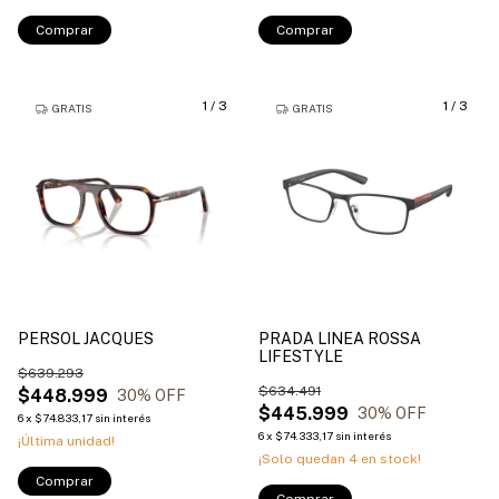
Comprar
Comprar
1
/
3
1
/
3
GRATIS
GRATIS
PERSOL JACQUES
PRADA LINEA ROSSA
LIFESTYLE
$639.293
$634.491
$448.999
30
% OFF
$445.999
30
% OFF
6
x
$74.833,17
sin interés
6
x
$74.333,17
sin interés
¡Última unidad!
¡Solo quedan
4
en stock!
Comprar
Comprar