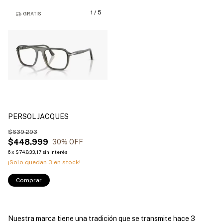
1
/
5
GRATIS
PERSOL JACQUES
$639.293
$448.999
30
% OFF
6
x
$74.833,17
sin interés
¡Solo quedan
3
en stock!
Comprar
Nuestra marca tiene una tradición que se transmite hace 3