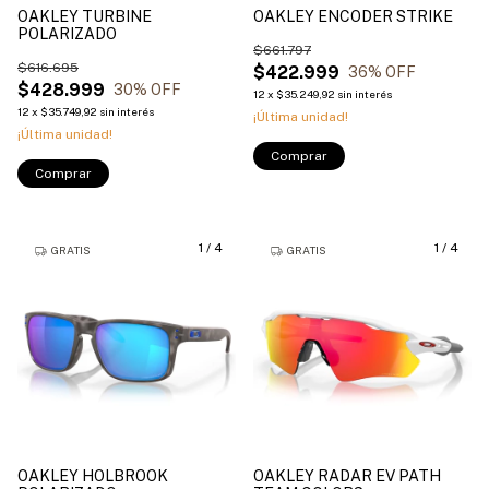
OAKLEY TURBINE
OAKLEY ENCODER STRIKE
POLARIZADO
$661.797
$616.695
$422.999
36
% OFF
$428.999
30
% OFF
12
x
$35.249,92
sin interés
12
x
$35.749,92
sin interés
¡Última unidad!
¡Última unidad!
Comprar
Comprar
1
/
4
1
/
4
GRATIS
GRATIS
OAKLEY HOLBROOK
OAKLEY RADAR EV PATH