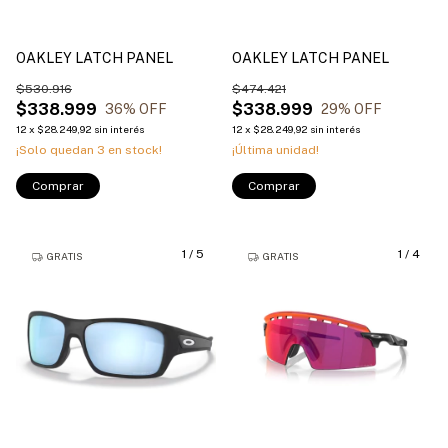
OAKLEY LATCH PANEL
OAKLEY LATCH PANEL
$530.916
$474.421
$338.999
$338.999
36
% OFF
29
% OFF
12
x
$28.249,92
sin interés
12
x
$28.249,92
sin interés
¡Solo quedan
3
en stock!
¡Última unidad!
Comprar
Comprar
1
/
5
1
/
4
GRATIS
GRATIS