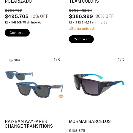
POLARIZADO
TEAM COLORS
$550.783
$556.432,94
$495.705
$386.999
10
% OFF
30
% OFF
12
x
$41.308,75
sin interés
12
x
$32.249,92
sin interés
¡Última unidad!
Comprar
Comprar
1
/
6
1
/
5
GRATIS
RAY-BAN WAYFARER
MORMAII BARCELOS
CHANGE TRANSITIONS
$168.875