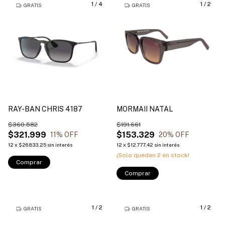
1
/
4
1
/
2
GRATIS
GRATIS
RAY-BAN CHRIS 4187
MORMAII NATAL
$360.582
$191.661
$321.999
$153.329
11
% OFF
20
% OFF
12
x
$26.833,25
sin interés
12
x
$12.777,42
sin interés
¡Solo quedan
2
en stock!
Comprar
Comprar
1
/
2
1
/
2
GRATIS
GRATIS