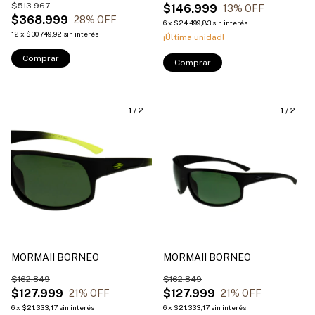
$513.967
$146.999
13
% OFF
$368.999
28
% OFF
6
x
$24.499,83
sin interés
12
x
$30.749,92
sin interés
¡Última unidad!
Comprar
Comprar
1
/
2
1
/
2
MORMAII BORNEO
MORMAII BORNEO
$162.849
$162.849
$127.999
$127.999
21
% OFF
21
% OFF
6
x
$21.333,17
sin interés
6
x
$21.333,17
sin interés