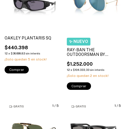
OAKLEY PLANTARIS SQ
$440.398
RAY-BAN THE
12
x
$36.699,83
sin interés
OUTDOORSMAN BY
DOLCE&GABBANA
¡Solo quedan
5
en stock!
$1.252.000
Comprar
12
x
$104.333,33
sin interés
¡Solo quedan
2
en stock!
Comprar
1
/
5
1
/
5
GRATIS
GRATIS