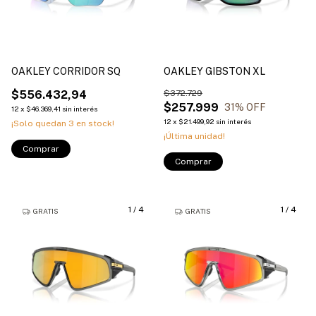
OAKLEY CORRIDOR SQ
OAKLEY GIBSTON XL
$556.432,94
$372.729
$257.999
31
% OFF
12
x
$46.369,41
sin interés
12
x
$21.499,92
sin interés
¡Solo quedan
3
en stock!
¡Última unidad!
Comprar
Comprar
1
/
4
1
/
4
GRATIS
GRATIS