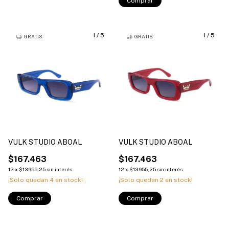
Comprar
1
/
5
1
/
5
GRATIS
GRATIS
VULK STUDIO ABOAL
VULK STUDIO ABOAL
$167.463
$167.463
12
x
$13.955,25
sin interés
12
x
$13.955,25
sin interés
¡Solo quedan
4
en stock!
¡Solo quedan
2
en stock!
Comprar
Comprar