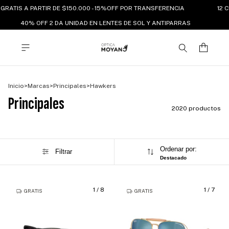
RATIS A PARTIR DE $150.000 - 15%OFF POR TRANSFERENCIA
12 CU
40% OFF 2 DA UNIDAD EN LENTES DE SOL Y ANTIPARRAS
Inicio
>
Marcas
>
Principales
>
Hawkers
Principales
2020 productos
Ordenar por:
Filtrar
Destacado
1
/
8
1
/
7
GRATIS
GRATIS