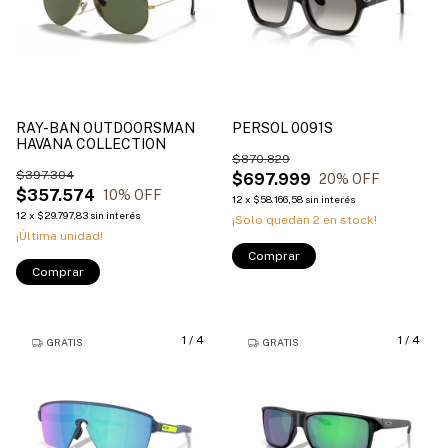
RAY-BAN OUTDOORSMAN
PERSOL 0091S
HAVANA COLLECTION
$870.829
$397.304
$697.999
20
% OFF
$357.574
10
% OFF
12
x
$58.166,58
sin interés
12
x
$29.797,83
sin interés
¡Solo quedan
2
en stock!
¡Última unidad!
Comprar
Comprar
1
/
4
1
/
4
GRATIS
GRATIS