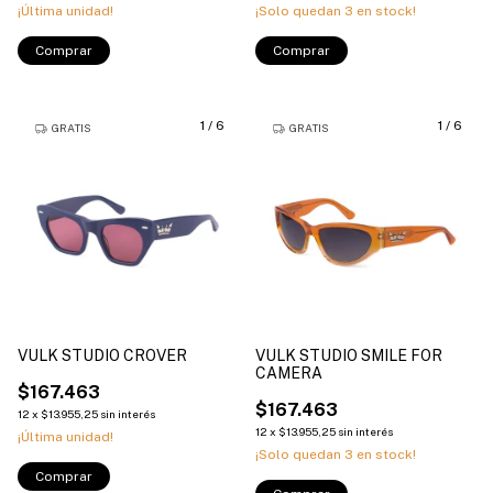
¡Última unidad!
¡Solo quedan
3
en stock!
Comprar
Comprar
1
/
6
1
/
6
GRATIS
GRATIS
VULK STUDIO CROVER
VULK STUDIO SMILE FOR
CAMERA
$167.463
$167.463
12
x
$13.955,25
sin interés
12
x
$13.955,25
sin interés
¡Última unidad!
¡Solo quedan
3
en stock!
Comprar