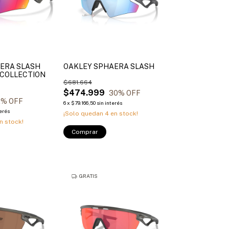
ERA SLASH
OAKLEY SPHAERA SLASH
A COLLECTION
$681.664
$474.999
30
% OFF
2
% OFF
6
x
$79.166,50
sin interés
terés
¡Solo quedan
4
en stock!
n stock!
Comprar
GRATIS