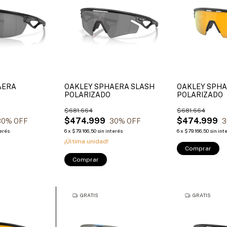
AERA
OAKLEY SPHAERA SLASH
OAKLEY SPH
POLARIZADO
POLARIZADO
$681.664
$681.664
$474.999
$474.999
30
% OFF
30
% OFF
3
terés
6
x
$79.166,50
sin interés
6
x
$79.166,50
sin int
¡Última unidad!
Comprar
Comprar
GRATIS
GRATIS