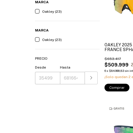
MARCA
Oakley (23)
MARCA
Oakley (23)
OAKLEY 2025
FRANCE SPH
POLARIZADO
PRECIO
$653.417
$509.999
Desde
Hasta
6
x
$84.999,83
sin in
¡Solo quedan
2
e
Comprar
GRATIS