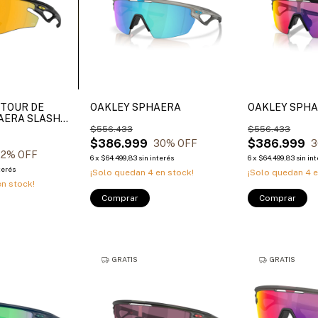
 TOUR DE
OAKLEY SPHAERA
OAKLEY SPH
AERA SLASH
$556.433
$556.433
$386.999
$386.999
30
% OFF
3
22
% OFF
6
x
$64.499,83
sin interés
6
x
$64.499,83
sin in
terés
¡Solo quedan
4
en stock!
¡Solo quedan
4
e
n stock!
Comprar
Comprar
GRATIS
GRATIS