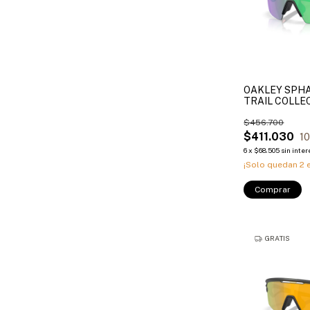
OAKLEY SPHA
TRAIL COLLE
$456.700
$411.030
1
6
x
$68.505
sin inter
¡Solo quedan
2
e
Comprar
GRATIS