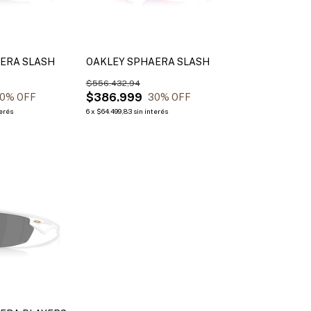
ERA SLASH
OAKLEY SPHAERA SLASH
$556.432,94
$386.999
0
% OFF
30
% OFF
terés
6
x
$64.499,83
sin interés