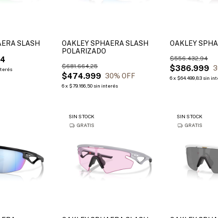
AERA SLASH
OAKLEY SPHAERA SLASH
OAKLEY SPHA
POLARIZADO
94
$556.432,94
$681.664,25
$386.999
3
nterés
$474.999
30
% OFF
6
x
$64.499,83
sin in
6
x
$79.166,50
sin interés
SIN STOCK
SIN STOCK
GRATIS
GRATIS