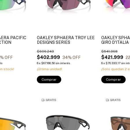
ERA PACIFIC
OAKLEY SPHAERA TROY LEE
OAKLEY SPHA
CTION
DESIGNS SERIES
GIRO D'ITALI
$606.243
$541.368
$402.999
$421.999
0
% OFF
34
% OFF
2
és
6
x
$67.166,50
sin interés
6
x
$70.333,17
sin in
n stock!
¡Última unidad!
¡Solo quedan
2
e
Comprar
Comprar
GRATIS
GRATIS