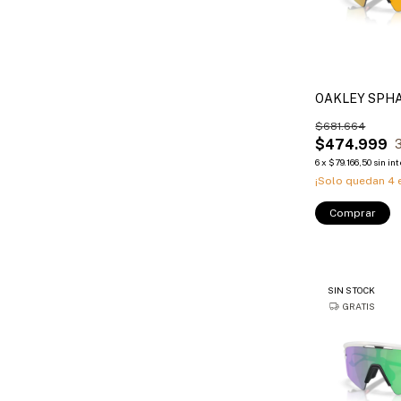
OAKLEY SPH
$681.664
$474.999
6
x
$79.166,50
sin in
¡Solo quedan
4
e
Comprar
SIN STOCK
GRATIS