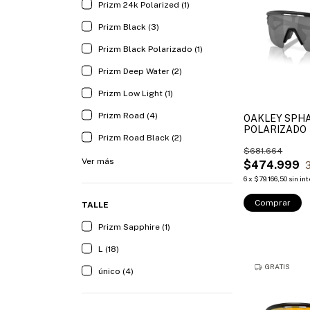
Prizm 24k Polarized (1)
Prizm Black (3)
Prizm Black Polarizado (1)
Prizm Deep Water (2)
Prizm Low Light (1)
Prizm Road (4)
OAKLEY SPH
POLARIZADO
Prizm Road Black (2)
$681.664
Ver más
$474.999
6
x
$79.166,50
sin in
Comprar
TALLE
Prizm Sapphire (1)
L (18)
GRATIS
único (4)