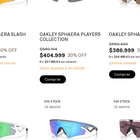
AERA SLASH
OAKLEY SPHAERA PLAYERS
OAKLEY SPH
COLLECTION
$556.433
$580.914
$386.999
30
% OFF
3
$404.999
30
% OFF
terés
6
x
$64.499,83
sin in
6
x
$67.499,83
sin interés
n stock!
¡Última unidad!
¡Solo quedan
2
en stock!
Comprar
Comprar
SIN STOCK
SIN STOCK
GRATIS
GRATIS