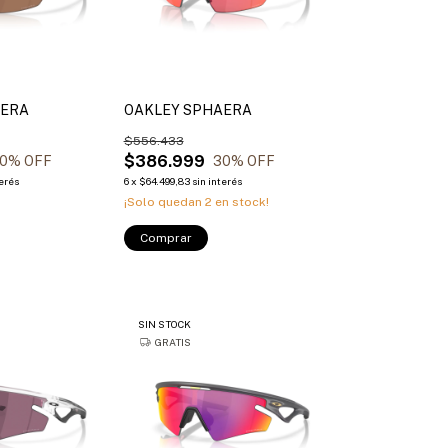
AERA
OAKLEY SPHAERA
$556.433
$386.999
0
% OFF
30
% OFF
terés
6
x
$64.499,83
sin interés
¡Solo quedan
2
en stock!
Comprar
SIN STOCK
GRATIS