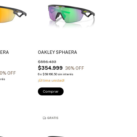
AERA
OAKLEY SPHAERA
$556.433
$354.999
36
% OFF
0
% OFF
6
x
$59.166,50
sin interés
erés
¡Última unidad!
Comprar
GRATIS