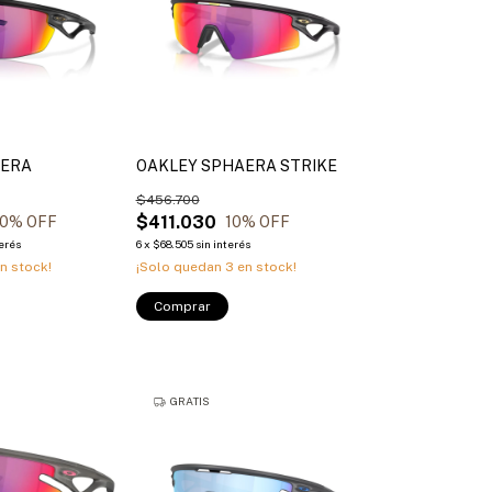
AERA
OAKLEY SPHAERA STRIKE
$456.700
$411.030
0
% OFF
10
% OFF
terés
6
x
$68.505
sin interés
n stock!
¡Solo quedan
3
en stock!
Comprar
GRATIS