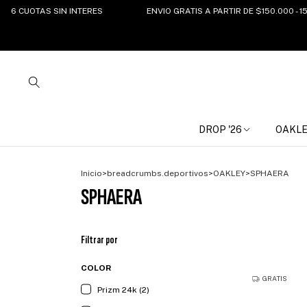
AS SIN INTERES
ENVIO GRATIS A PARTIR DE $150.000 - 15%OFF P
DROP '26
OAKL
Inicio
>
breadcrumbs.deportivos
>
OAKLEY
>
SPHAERA
SPHAERA
Filtrar por
COLOR
GRATIS
Prizm 24k (2)