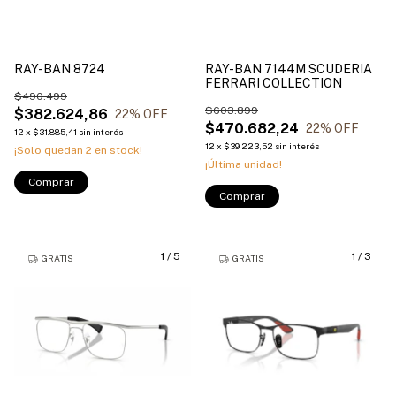
RAY-BAN 8724
RAY-BAN 7144M SCUDERIA
FERRARI COLLECTION
$490.499
$603.899
$382.624,86
22
% OFF
$470.682,24
22
% OFF
12
x
$31.885,41
sin interés
12
x
$39.223,52
sin interés
¡Solo quedan
2
en stock!
¡Última unidad!
Comprar
Comprar
1
/
5
1
/
3
GRATIS
GRATIS