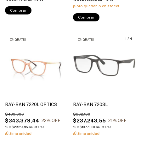
¡Solo quedan
5
en stock!
Comprar
Comprar
1
/
4
GRATIS
GRATIS
RAY-BAN 7220L OPTICS
RAY-BAN 7203L
$439.999
$302.199
$343.379,44
$237.243,55
22
% OFF
21
% OFF
12
x
$28.614,95
sin interés
12
x
$19.770,30
sin interés
¡Última unidad!
¡Última unidad!