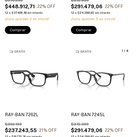
$575.299
$372.399
$448.912,71
$291.479,06
22
% OFF
22
% OFF
12
x
$37.409,39
sin interés
12
x
$24.289,92
sin interés
¡Solo quedan
2
en stock!
¡Solo quedan
5
en stock!
Comprar
Comprar
1
/
4
GRATIS
GRATIS
RAY-BAN 7262L
RAY-BAN 7245L
$302.199
$372.399
$237.243,55
$291.479,06
21
% OFF
22
% OFF
12
x
$19.770,30
sin interés
12
x
$24.289,92
sin interés