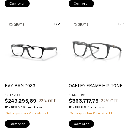
Comprar
Comprar
1
/
3
1
/
4
GRATIS
GRATIS
RAY-BAN 7033
OAKLEY FRAME HIP TONE
$317.799
$466.099
$249.295,89
$363.717,76
22
% OFF
22
% OFF
12
x
$20.774,66
sin interés
12
x
$30.309,81
sin interés
¡Solo quedan
2
en stock!
¡Solo quedan
2
en stock!
Comprar
Comprar