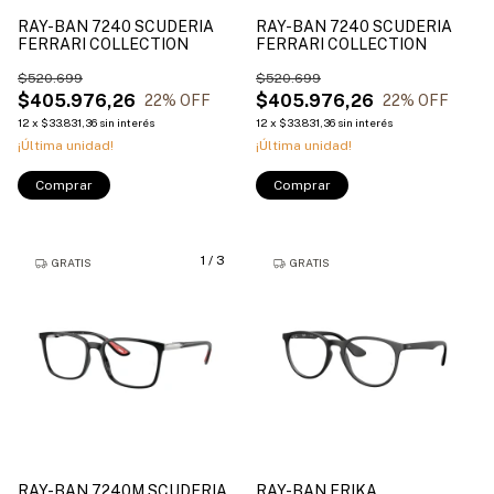
RAY-BAN 7240 SCUDERIA
RAY-BAN 7240 SCUDERIA
FERRARI COLLECTION
FERRARI COLLECTION
$520.699
$520.699
$405.976,26
$405.976,26
22
% OFF
22
% OFF
12
x
$33.831,36
sin interés
12
x
$33.831,36
sin interés
¡Última unidad!
¡Última unidad!
Comprar
Comprar
1
/
3
GRATIS
GRATIS
RAY-BAN 7240M SCUDERIA
RAY-BAN ERIKA