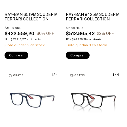
RAY-BAN 6519M SCUDERIA
RAY-BAN 8425M SCUDERIA
FERRARI COLLECTION
FERRARI COLLECTION
$603.899
$658.499
$422.559,20
$512.865,42
30
% OFF
22
% OFF
12
x
$35.213,27
sin interés
12
x
$42.738,79
sin interés
¡Solo quedan
2
en stock!
¡Solo quedan
3
en stock!
Comprar
Comprar
1
/
4
1
/
4
GRATIS
GRATIS