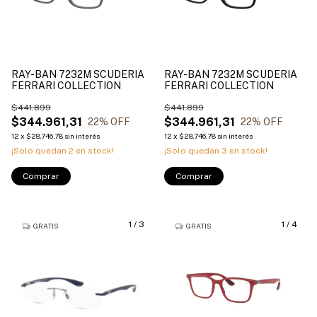
RAY-BAN 7232M SCUDERIA
RAY-BAN 7232M SCUDERIA
FERRARI COLLECTION
FERRARI COLLECTION
$441.899
$441.899
$344.961,31
$344.961,31
22
% OFF
22
% OFF
12
x
$28.746,78
sin interés
12
x
$28.746,78
sin interés
¡Solo quedan
2
en stock!
¡Solo quedan
3
en stock!
Comprar
Comprar
1
/
3
1
/
4
GRATIS
GRATIS