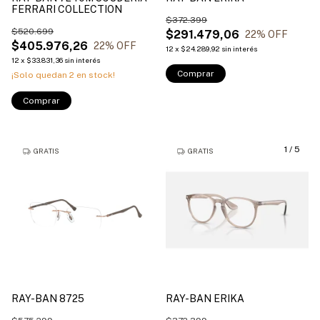
FERRARI COLLECTION
$372.399
$520.699
$291.479,06
22
% OFF
$405.976,26
22
% OFF
12
x
$24.289,92
sin interés
12
x
$33.831,36
sin interés
Comprar
¡Solo quedan
2
en stock!
Comprar
1
/
5
GRATIS
GRATIS
RAY-BAN 8725
RAY-BAN ERIKA