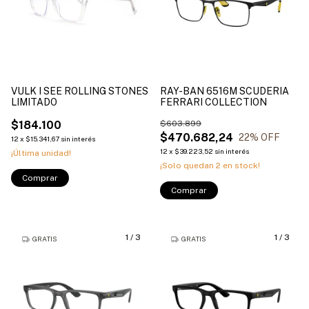
VULK I SEE ROLLING STONES
RAY-BAN 6516M SCUDERIA
LIMITADO
FERRARI COLLECTION
$184.100
$603.899
$470.682,24
22
% OFF
12
x
$15.341,67
sin interés
12
x
$39.223,52
sin interés
¡Última unidad!
¡Solo quedan
2
en stock!
Comprar
Comprar
1
/
3
1
/
3
GRATIS
GRATIS