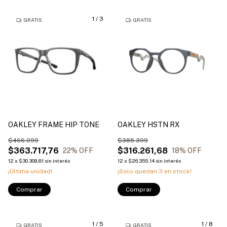
1
/
3
GRATIS
GRATIS
OAKLEY FRAME HIP TONE
OAKLEY HSTN RX
$466.099
$385.399
$363.717,76
$316.261,68
22
% OFF
18
% OFF
12
x
$30.309,81
sin interés
12
x
$26.355,14
sin interés
¡Última unidad!
¡Solo quedan
3
en stock!
Comprar
Comprar
1
/
5
1
/
8
GRATIS
GRATIS