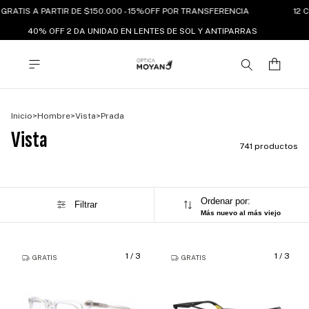
RATIS A PARTIR DE $150.000 - 15%OFF POR TRANSFERENCIA
12 CU
40% OFF 2 DA UNIDAD EN LENTES DE SOL Y ANTIPARRAS
Inicio
>
Hombre
>
Vista
>
Prada
Vista
741 productos
Ordenar por:
Filtrar
Más nuevo al más viejo
1
/
3
1
/
3
GRATIS
GRATIS