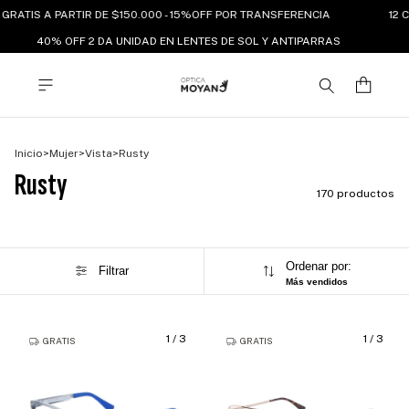
GRATIS A PARTIR DE $150.000 - 15%OFF POR TRANSFERENCIA
12 C
40% OFF 2 DA UNIDAD EN LENTES DE SOL Y ANTIPARRAS
Inicio
>
Mujer
>
Vista
>
Rusty
Rusty
170 productos
Ordenar por:
Filtrar
Más vendidos
1
/
3
1
/
3
GRATIS
GRATIS