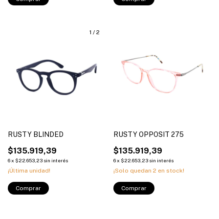
1
/
2
RUSTY BLINDED
RUSTY OPPOSIT 275
$135.919,39
$135.919,39
6
x
$22.653,23
sin interés
6
x
$22.653,23
sin interés
¡Última unidad!
¡Solo quedan
2
en stock!
Comprar
Comprar