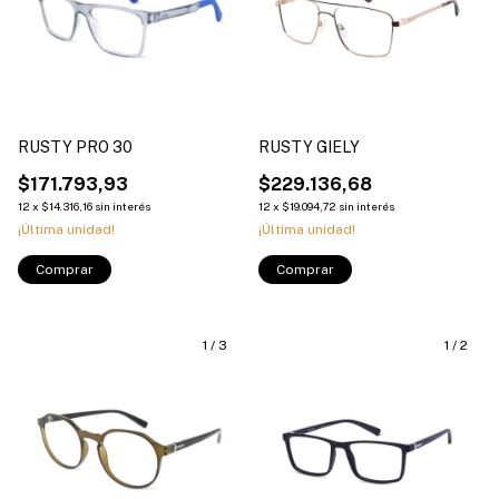
RUSTY PRO 30
RUSTY GIELY
$171.793,93
$229.136,68
12
x
$14.316,16
sin interés
12
x
$19.094,72
sin interés
¡Última unidad!
¡Última unidad!
Comprar
Comprar
1
/
3
1
/
2