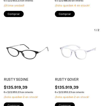
6
x
$22.653,23
sin interés
6
x
$22.668,93
sin interés
¡Última unidad!
¡Solo quedan
4
en stock!
Comprar
Comprar
1
/
2
RUSTY SEDINE
RUSTY GOVER
$135.919,39
$135.919,39
6
x
$22.653,23
sin interés
6
x
$22.653,23
sin interés
¡Solo quedan
2
en stock!
¡Solo quedan
2
en stock!
Comprar
Comprar