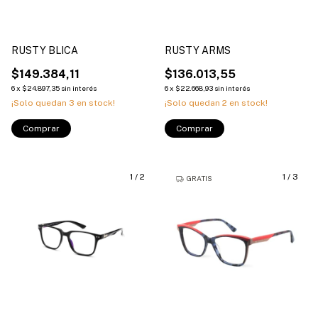
RUSTY BLICA
RUSTY ARMS
$149.384,11
$136.013,55
6
x
$24.897,35
sin interés
6
x
$22.668,93
sin interés
¡Solo quedan
3
en stock!
¡Solo quedan
2
en stock!
Comprar
Comprar
1
/
2
1
/
3
GRATIS