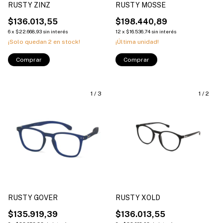
RUSTY ZINZ
RUSTY MOSSE
$136.013,55
$198.440,89
6
x
$22.668,93
sin interés
12
x
$16.536,74
sin interés
¡Solo quedan
2
en stock!
¡Última unidad!
Comprar
Comprar
1
/
3
1
/
2
RUSTY GOVER
RUSTY XOLD
$135.919,39
$136.013,55