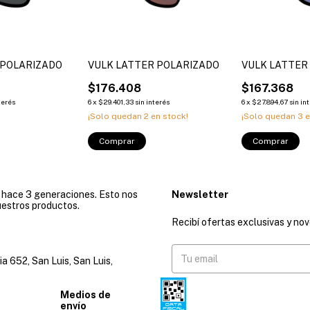
 POLARIZADO
VULK LATTER POLARIZADO
VULK LATTER
$176.408
$167.368
terés
6
x
$29.401,33
sin interés
6
x
$27.894,67
sin in
¡Solo quedan
2
en stock!
¡Solo quedan
3
e
Comprar
Comprar
e hace 3 generaciones. Esto nos
Newsletter
uestros productos.
Recibí ofertas exclusivas y no
ia 652, San Luis, San Luis,
Medios de
envío