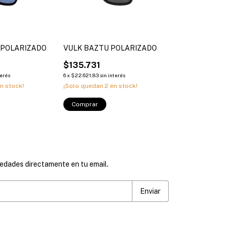
 POLARIZADO
VULK BAZTU POLARIZADO
$135.731
terés
6
x
$22.621,83
sin interés
n stock!
¡Solo quedan
2
en stock!
Comprar
vedades directamente en tu email.