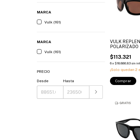
MARCA
Vulk (161)
VULK REPLEN
MARCA
POLARIZADO
Vulk (161)
$113.321
6
x
$18.886,83
sin in
¡Solo quedan
2
e
PRECIO
Comprar
Desde
Hasta
GRATIS