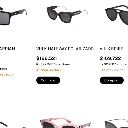
UARDIAN
VULK HALFWAY POLARIZADO
VULK SPIRE
$166.521
$169.722
6
x
$27.753,50
sin interés
6
x
$28.287
sin inte
nterés
¡Última unidad!
¡Última unidad!
n stock!
Comprar
Comprar