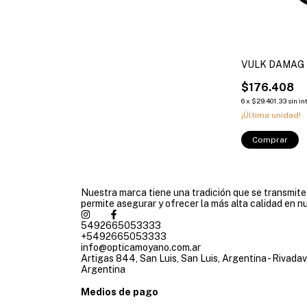
VULK DAMAG
$176.408
6
x
$29.401,33
sin in
¡Última unidad!
Comprar
Nuestra marca tiene una tradición que se transmit
permite asegurar y ofrecer la más alta calidad en n
5492665053333
+5492665053333
info@opticamoyano.com.ar
Artigas 844, San Luis, San Luis, Argentina - Rivadav
Argentina
Medios de pago