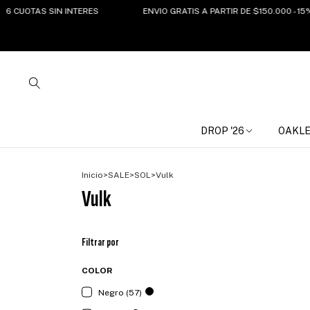
UOTAS SIN INTERES
ENVIO GRATIS A PARTIR DE $150.000 - 15%OF
DROP '26
OAKL
Inicio
>
SALE
>
SOL
>
Vulk
Vulk
Filtrar por
COLOR
Negro (57)