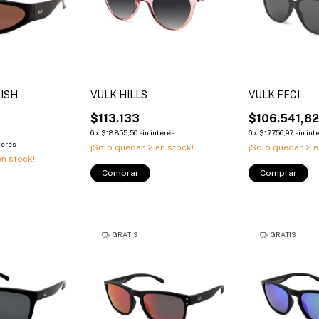
ISH
VULK HILLS
VULK FECI
$113.133
$106.541,8
6
x
$18.855,50
sin interés
6
x
$17.756,97
sin int
terés
¡Solo quedan
2
en stock!
¡Solo quedan
2
e
n stock!
Comprar
Comprar
GRATIS
GRATIS