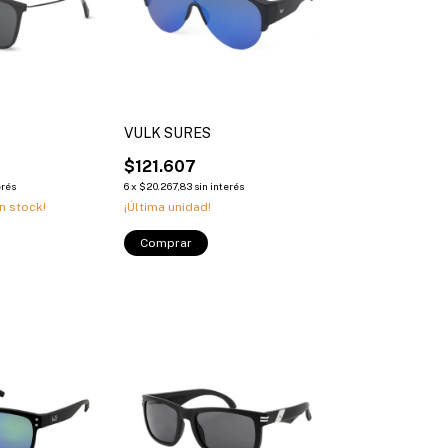
VULK SURES
2
$121.607
erés
6
x
$20.267,83
sin interés
n stock!
¡Última unidad!
Comprar