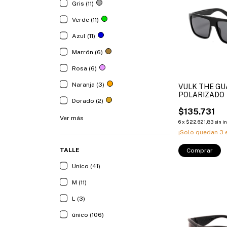
Gris (11)
Verde (11)
Azul (11)
Marrón (6)
Rosa (6)
Naranja (3)
VULK THE G
POLARIZADO
Dorado (2)
$135.731
Ver más
6
x
$22.621,83
sin i
¡Solo quedan
3
e
TALLE
Comprar
Unico (41)
M (11)
L (3)
único (106)