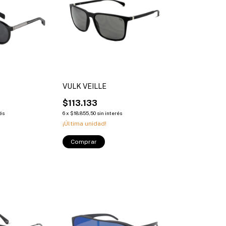
VULK VEILLE
$113.133
rés
6
x
$18.855,50
sin interés
¡Última unidad!
Comprar