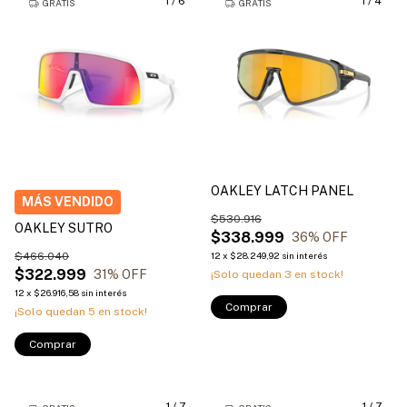
1
/
6
1
/
4
GRATIS
GRATIS
OAKLEY LATCH PANEL
$530.916
OAKLEY SUTRO
$338.999
36
% OFF
$466.040
12
x
$28.249,92
sin interés
$322.999
31
% OFF
¡Solo quedan
3
en stock!
12
x
$26.916,58
sin interés
Comprar
¡Solo quedan
5
en stock!
Comprar
1
/
7
1
/
7