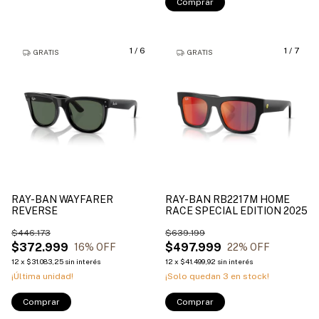
Comprar
1
/
6
1
/
7
GRATIS
GRATIS
RAY-BAN WAYFARER
RAY-BAN RB2217M HOME
REVERSE
RACE SPECIAL EDITION 2025
$446.173
$639.199
$372.999
$497.999
16
% OFF
22
% OFF
12
x
$31.083,25
sin interés
12
x
$41.499,92
sin interés
¡Última unidad!
¡Solo quedan
3
en stock!
Comprar
Comprar