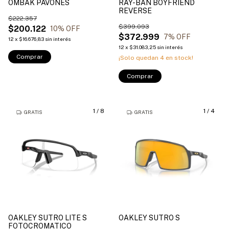
OMBAK PAVONES
RAY-BAN BOYFRIEND
REVERSE
$222.357
$399.093
$200.122
10
% OFF
$372.999
7
% OFF
12
x
$16.676,83
sin interés
12
x
$31.083,25
sin interés
Comprar
¡Solo quedan
4
en stock!
Comprar
1
/
8
1
/
4
GRATIS
GRATIS
OAKLEY SUTRO LITE S
OAKLEY SUTRO S
FOTOCROMATICO