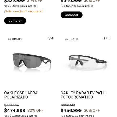
$322.999
$340.999
31
% OFF
30
% OFF
12
x
$26.916,58
sin interés
12
x
$28.416,58
sin interés
¡Solo quedan
5
en stock!
Comprar
Comprar
1
/
4
1
/
4
GRATIS
GRATIS
OAKLEY SPHAERA
OAKLEY RADAR EV PATH
POLARIZADO
FOTOCROMÁTICO
$681.664
$656.147
$474.999
$456.999
30
% OFF
30
% OFF
12
x
$39.583,25
sin interés
12
x
$38.083,25
sin interés