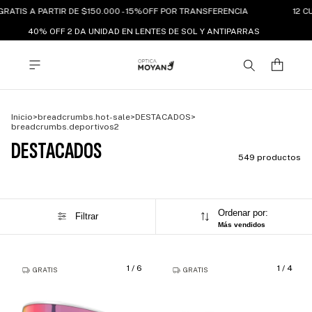
ATIS A PARTIR DE $150.000 - 15%OFF POR TRANSFERENCIA
12 CU
40% OFF 2 DA UNIDAD EN LENTES DE SOL Y ANTIPARRAS
Inicio
>
breadcrumbs.hot-sale
>
DESTACADOS
>
breadcrumbs.deportivos2
DESTACADOS
549 productos
Ordenar por:
Filtrar
Más vendidos
1
/
6
1
/
4
GRATIS
GRATIS