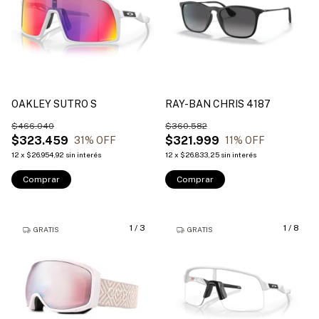
OAKLEY SUTRO S
RAY-BAN CHRIS 4187
$466.040
$360.582
$323.459
$321.999
31
% OFF
11
% OFF
12
x
$26.954,92
sin interés
12
x
$26.833,25
sin interés
Comprar
Comprar
1
/
3
1
/
8
GRATIS
GRATIS