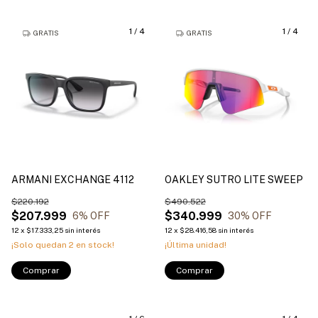
1
/
4
1
/
4
GRATIS
GRATIS
ARMANI EXCHANGE 4112
OAKLEY SUTRO LITE SWEEP
$220.192
$490.522
$207.999
$340.999
6
% OFF
30
% OFF
12
x
$17.333,25
sin interés
12
x
$28.416,58
sin interés
¡Solo quedan
2
en stock!
¡Última unidad!
Comprar
Comprar