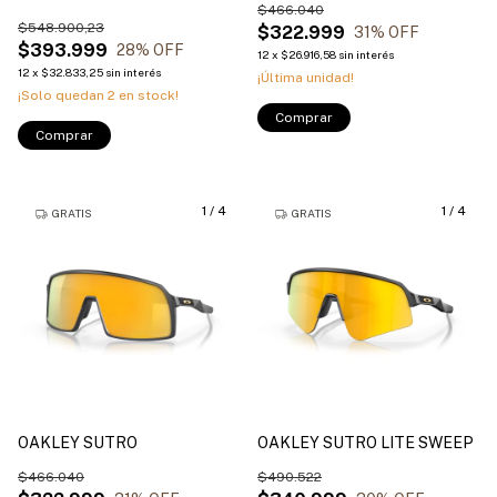
$466.040
$548.900,23
$322.999
31
% OFF
$393.999
28
% OFF
12
x
$26.916,58
sin interés
12
x
$32.833,25
sin interés
¡Última unidad!
¡Solo quedan
2
en stock!
Comprar
Comprar
1
/
4
1
/
4
GRATIS
GRATIS
OAKLEY SUTRO
OAKLEY SUTRO LITE SWEEP
$466.040
$490.522