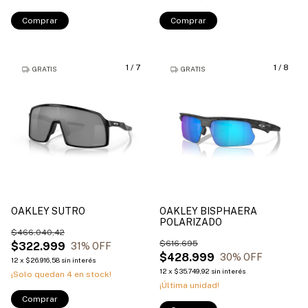
Comprar
Comprar
1
/
7
1
/
8
GRATIS
GRATIS
OAKLEY SUTRO
OAKLEY BISPHAERA
POLARIZADO
$466.040,42
$616.695
$322.999
31
% OFF
$428.999
30
% OFF
12
x
$26.916,58
sin interés
12
x
$35.749,92
sin interés
¡Solo quedan
4
en stock!
¡Última unidad!
Comprar