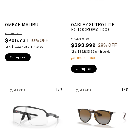
OMBAK MALIBU
OAKLEY SUTRO LITE
FOTOCROMATICO
$229.702
$548.900
$206.731
10
% OFF
$393.999
28
% OFF
12
x
$17.227,58
sin interés
12
x
$32.833,25
sin interés
Comprar
¡Última unidad!
Comprar
1
/
7
1
/
5
GRATIS
GRATIS