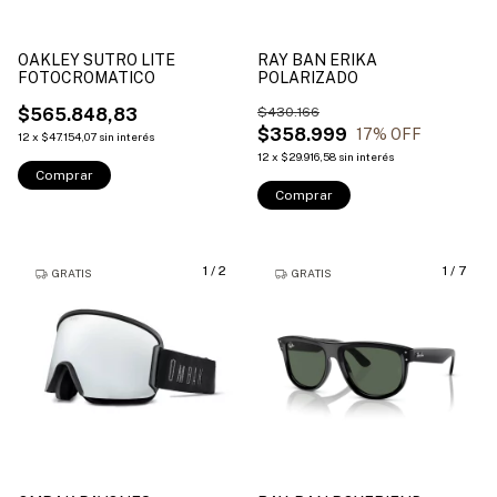
OAKLEY SUTRO LITE
RAY BAN ERIKA
FOTOCROMATICO
POLARIZADO
$565.848,83
$430.166
$358.999
17
% OFF
12
x
$47.154,07
sin interés
12
x
$29.916,58
sin interés
Comprar
Comprar
1
/
2
1
/
7
GRATIS
GRATIS