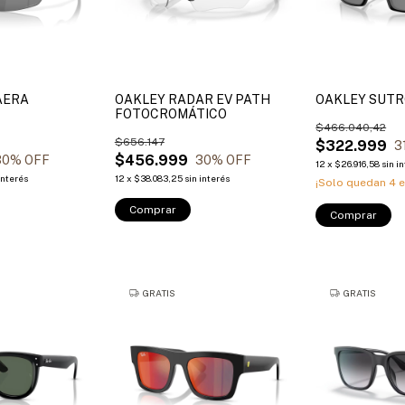
AERA
OAKLEY RADAR EV PATH
OAKLEY SUT
FOTOCROMÁTICO
$466.040,42
$656.147
$322.999
3
$456.999
30
% OFF
30
% OFF
12
x
$26.916,58
sin i
interés
12
x
$38.083,25
sin interés
¡Solo quedan
4
e
Comprar
Comprar
GRATIS
GRATIS