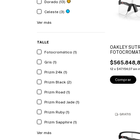
Dorado (13)
Celeste (3)
Ver más
TALLE
OAKLEY SUTR
FOTOCROMAT
Fotocromático (1)
$565.848,
Gris (1)
12
x
$47.154,07
sin 
Prizm 24k (1)
Comprar
Prizm Black (2)
Prizm Road (1)
Prizm Road Jade (1)
Prizm Ruby (1)
GRATIS
Prizm Sapphire (1)
Ver más