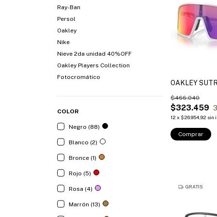
Ray-Ban
Persol
Oakley
Nike
Nieve 2da unidad 40%OFF
Oakley Players Collection
Fotocromático
OAKLEY SUTR
$466.040
$323.459
3
COLOR
12
x
$26.954,92
sin 
Negro (88)
Comprar
Blanco (2)
Bronce (1)
Rojo (5)
GRATIS
Rosa (4)
Marrón (13)