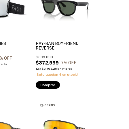
NES
RAY-BAN BOYFRIEND
REVERSE
$399.093
% OFF
$372.999
7
% OFF
nterés
12
x
$31.083,25
sin interés
¡Solo quedan
4
en stock!
Comprar
GRATIS