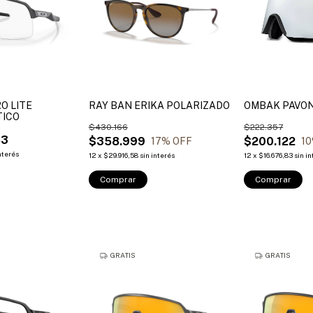
O LITE
RAY BAN ERIKA POLARIZADO
OMBAK PAVO
ICO
$430.166
$222.357
83
$358.999
$200.122
17
% OFF
10
interés
12
x
$29.916,58
sin interés
12
x
$16.676,83
sin i
Comprar
Comprar
GRATIS
GRATIS