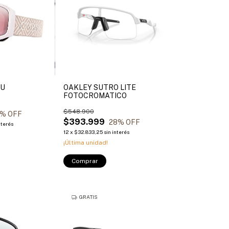
BU
OAKLEY SUTRO LITE
FOTOCROMATICO
$548.900
% OFF
$393.999
28
% OFF
nterés
12
x
$32.833,25
sin interés
¡Última unidad!
Comprar
GRATIS