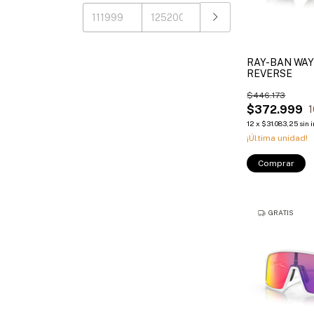
RAY-BAN WA
REVERSE
$446.173
$372.999
1
12
x
$31.083,25
sin 
¡Última unidad!
Comprar
GRATIS