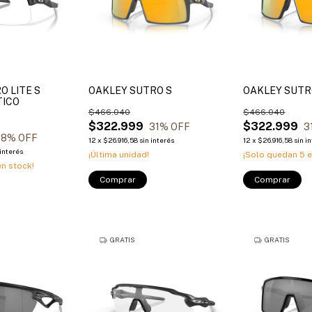
O LITE S
OAKLEY SUTRO S
OAKLEY SUT
ICO
$466.040
$466.040
$322.999
$322.999
31
% OFF
3
28
% OFF
12
x
$26.916,58
sin interés
12
x
$26.916,58
sin i
 interés
¡Última unidad!
¡Solo quedan
5
e
n stock!
Comprar
Comprar
GRATIS
GRATIS