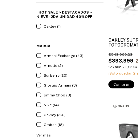
, HOT SALE > DESTACADOS >
NIEVE - 2DA UNIDAD 40%OFF
Oakley (1)
OAKLEY SUTR
FOTOCROMAT
MARCA
$548.900,23
Armani Exchange (43)
$393.999
Arnette (2)
12
x
$32.833,25
sin
¡Solo quedan
2
e
Burberry (20)
Comprar
Giorgio Armani (3)
Jimmy Choo (8)
Nike (14)
GRATIS
Oakley (301)
Ombak (18)
Ver más