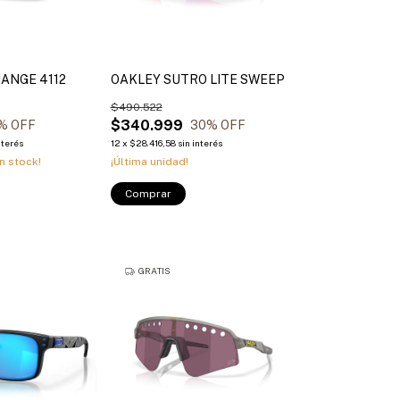
ANGE 4112
OAKLEY SUTRO LITE SWEEP
$490.522
$340.999
% OFF
30
% OFF
nterés
12
x
$28.416,58
sin interés
n stock!
¡Última unidad!
Comprar
GRATIS