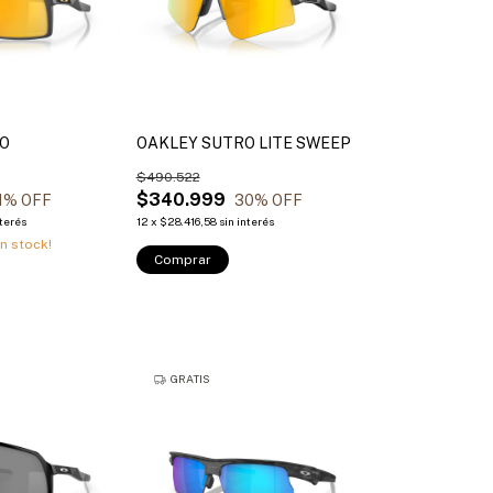
RO
OAKLEY SUTRO LITE SWEEP
$490.522
$340.999
1
% OFF
30
% OFF
nterés
12
x
$28.416,58
sin interés
n stock!
Comprar
GRATIS