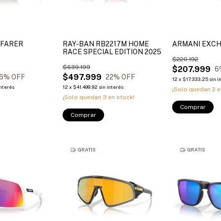
YFARER
RAY-BAN RB2217M HOME
ARMANI EXCH
RACE SPECIAL EDITION 2025
$220.192
$639.199
$207.999
6
$497.999
6
% OFF
22
% OFF
12
x
$17.333,25
sin i
interés
12
x
$41.499,92
sin interés
¡Solo quedan
2
e
¡Solo quedan
3
en stock!
Comprar
Comprar
GRATIS
GRATIS