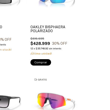
RO
OAKLEY BISPHAERA
POLARIZADO
$616.695
1
% OFF
$428.999
30
% OFF
nterés
12
x
$35.749,92
sin interés
n stock!
¡Última unidad!
Comprar
GRATIS