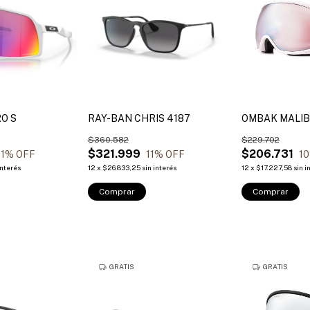
O S
RAY-BAN CHRIS 4187
OMBAK MALI
$360.582
$229.702
$321.999
$206.731
1
% OFF
11
% OFF
10
interés
12
x
$26.833,25
sin interés
12
x
$17.227,58
sin i
Comprar
Comprar
GRATIS
GRATIS