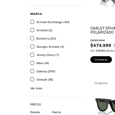
MARCA
Armani Exchange (43)
OAKLEY SPH
Arnette (2)
POLARIZADO
Burberry (20)
$681.664
$474.999
Giorgio Armani (3)
12
x
$39.583,25
sin 
Jimmy Choo (7)
Comprar
Nike (14)
Oakley (295)
Ombak (18)
GRATIS
Ver más
PRECIO
Desde
Hasta