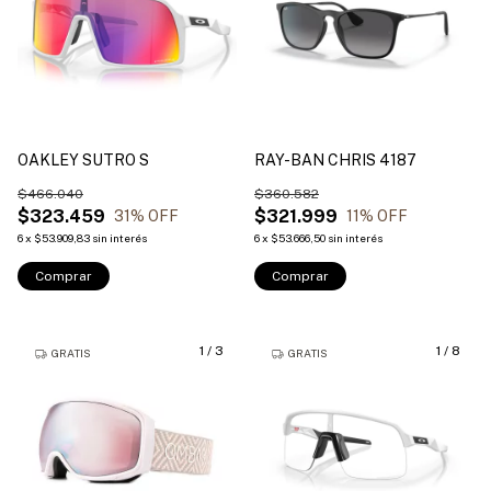
OAKLEY SUTRO S
RAY-BAN CHRIS 4187
$466.040
$360.582
$323.459
$321.999
31
% OFF
11
% OFF
6
x
$53.909,83
sin interés
6
x
$53.666,50
sin interés
Comprar
Comprar
1
/
3
1
/
8
GRATIS
GRATIS