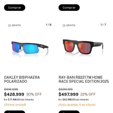
Comprar
Comprar
1
/
8
1
/
7
GRATIS
GRATIS
OAKLEY BISPHAERA
RAY-BAN RB2217M HOME
POLARIZADO
RACE SPECIAL EDITION 2025
$616.695
$639.199
$428.999
$497.999
30
% OFF
22
% OFF
6
x
$71.499,83
sin interés
6
x
$82.999,83
sin interés
¡Última unidad!
¡Solo quedan
3
en stock!