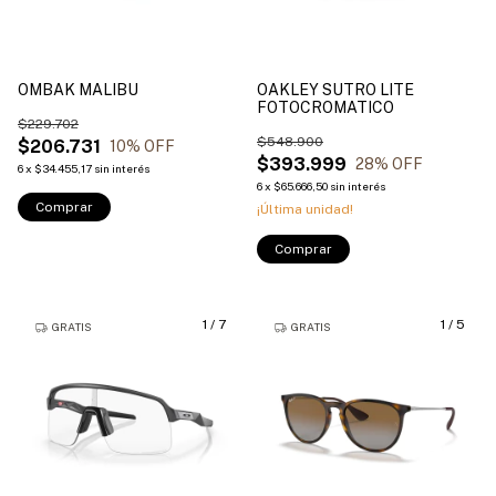
OMBAK MALIBU
OAKLEY SUTRO LITE
FOTOCROMATICO
$229.702
$548.900
$206.731
10
% OFF
$393.999
28
% OFF
6
x
$34.455,17
sin interés
6
x
$65.666,50
sin interés
Comprar
¡Última unidad!
Comprar
1
/
7
1
/
5
GRATIS
GRATIS