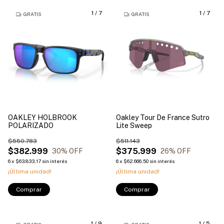
1
/
7
1
/
7
GRATIS
GRATIS
OAKLEY HOLBROOK
Oakley Tour De France Sutro
POLARIZADO
Lite Sweep
$550.783
$511.143
$382.999
$375.999
30
% OFF
26
% OFF
6
x
$63.833,17
sin interés
6
x
$62.666,50
sin interés
¡Última unidad!
¡Última unidad!
Comprar
Comprar
1
/
9
1
/
5