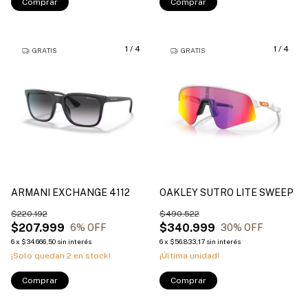
Comprar
Comprar
1
/
4
1
/
4
GRATIS
GRATIS
ARMANI EXCHANGE 4112
OAKLEY SUTRO LITE SWEEP
$220.192
$490.522
$207.999
$340.999
6
% OFF
30
% OFF
6
x
$34.666,50
sin interés
6
x
$56.833,17
sin interés
¡Solo quedan
2
en stock!
¡Última unidad!
Comprar
Comprar