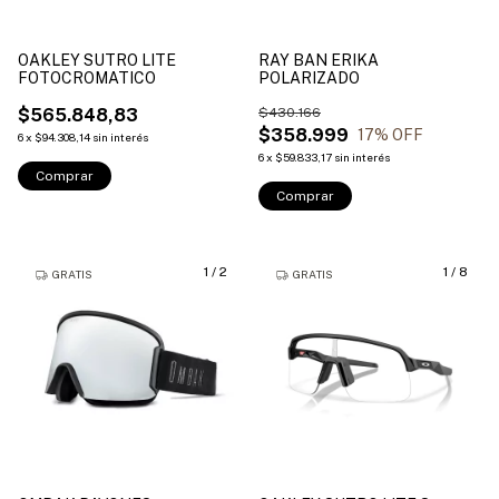
OAKLEY SUTRO LITE
RAY BAN ERIKA
FOTOCROMATICO
POLARIZADO
$565.848,83
$430.166
$358.999
17
% OFF
6
x
$94.308,14
sin interés
6
x
$59.833,17
sin interés
Comprar
Comprar
1
/
2
1
/
8
GRATIS
GRATIS