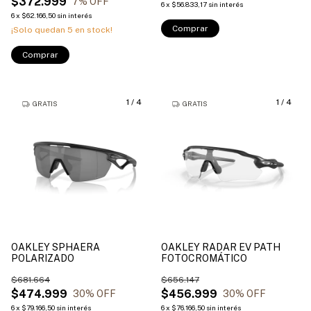
$372.999
7
% OFF
6
x
$56.833,17
sin interés
6
x
$62.166,50
sin interés
Comprar
¡Solo quedan
5
en stock!
Comprar
1
/
4
1
/
4
GRATIS
GRATIS
OAKLEY SPHAERA
OAKLEY RADAR EV PATH
POLARIZADO
FOTOCROMÁTICO
$681.664
$656.147
$474.999
$456.999
30
% OFF
30
% OFF
6
x
$79.166,50
sin interés
6
x
$76.166,50
sin interés