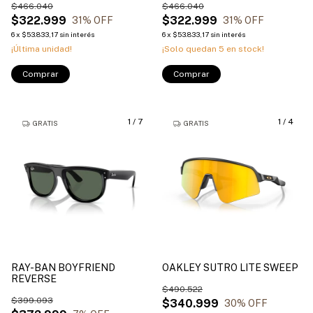
$466.040
$466.040
$322.999
$322.999
31
% OFF
31
% OFF
6
x
$53.833,17
sin interés
6
x
$53.833,17
sin interés
¡Última unidad!
¡Solo quedan
5
en stock!
Comprar
Comprar
1
/
7
1
/
4
GRATIS
GRATIS
RAY-BAN BOYFRIEND
OAKLEY SUTRO LITE SWEEP
REVERSE
$490.522
$399.093
$340.999
30
% OFF