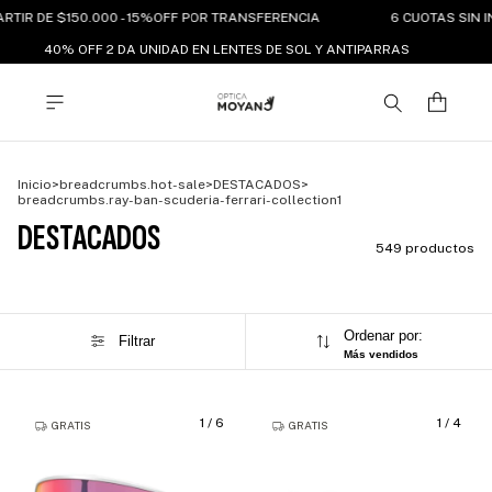
RTIR DE $150.000 - 15%OFF POR TRANSFERENCIA
6 CUOTAS SIN IN
40% OFF 2 DA UNIDAD EN LENTES DE SOL Y ANTIPARRAS
Inicio
>
breadcrumbs.hot-sale
>
DESTACADOS
>
breadcrumbs.ray-ban-scuderia-ferrari-collection1
DESTACADOS
549 productos
Ordenar por:
Filtrar
Más vendidos
1
/
6
1
/
4
GRATIS
GRATIS