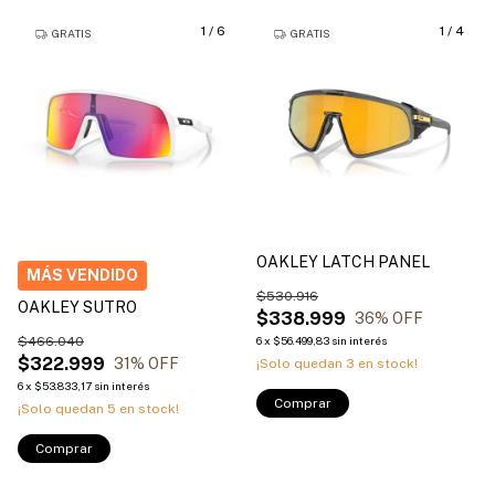
1
/
6
1
/
4
GRATIS
GRATIS
OAKLEY LATCH PANEL
$530.916
OAKLEY SUTRO
$338.999
36
% OFF
$466.040
6
x
$56.499,83
sin interés
$322.999
31
% OFF
¡Solo quedan
3
en stock!
6
x
$53.833,17
sin interés
Comprar
¡Solo quedan
5
en stock!
Comprar