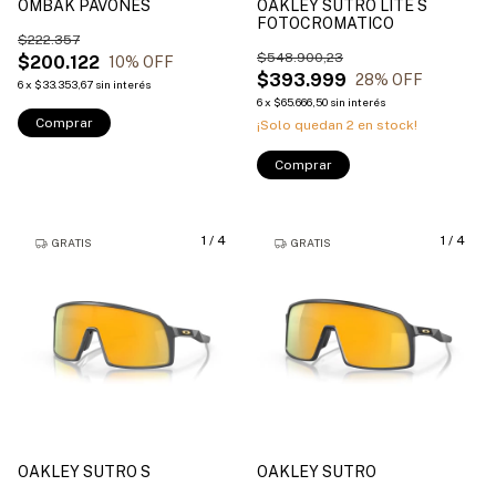
OMBAK PAVONES
OAKLEY SUTRO LITE S
FOTOCROMATICO
$222.357
$548.900,23
$200.122
10
% OFF
$393.999
28
% OFF
6
x
$33.353,67
sin interés
6
x
$65.666,50
sin interés
Comprar
¡Solo quedan
2
en stock!
Comprar
1
/
4
1
/
4
GRATIS
GRATIS
OAKLEY SUTRO S
OAKLEY SUTRO